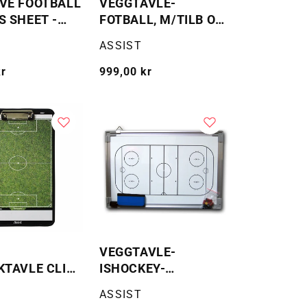
VE FOOTBALL
VEGGTAVLE-
S SHEET -
FOTBALL, M/TILB OG
KTAVLE PÅ
HÅNDTAK
Selger:
ASSIST
kr
Vanlig
999,00 kr
pris
VEGGTAVLE-
KTAVLE CLIP-
ISHOCKEY-
FOTBALL
M/TILBEHØR
Selger:
ASSIST