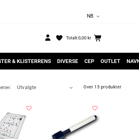
S
NB
p
r
Logg
Handlekurv
Totalt:
0,00 kr
inn
å
k
STER & KLISTERRENS
DIVERSE
CEP
OUTLET
NAV
Over 13 produkter
etter: