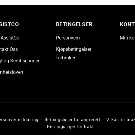
SISTCO
BETINGELSER
KONT
AssistCo
Personvern
Min ko
takt Oss
Kjøpsbetingelser
forbruker
ø og Sertifiseringer
nhetsloven
ersonvernerklæring
Retningslinjer for angrerett
Vilkår for bru
Retningslinjer for frakt