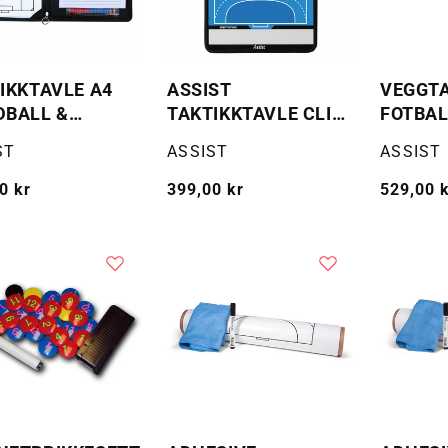
IKKTAVLE A4
ASSIST
VEGGTA
BALL &
TAKTIKKTAVLE CLIP-
FOTBAL
ALL
BOARD HANDBALL
TILBEH
:
Selger:
Selger:
ST
ASSIST
ASSIST
g
0 kr
Vanlig
399,00 kr
Vanlig
529,00 
pris
pris