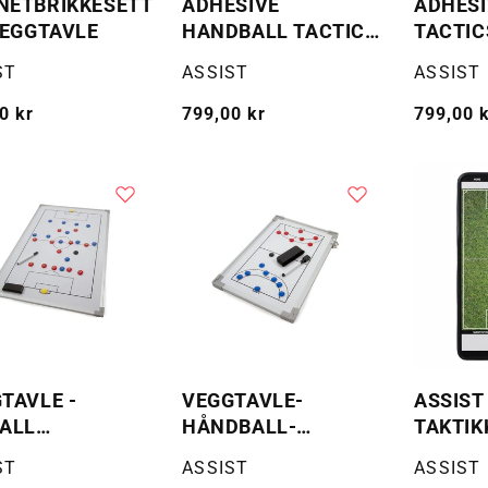
NETBRIKKESETT
ADHESIVE
ADHESI
VEGGTAVLE
HANDBALL TACTICS
TACTIC
SHEET -
TAKTIK
:
Selger:
Selger:
ST
ASSIST
ASSIST
TAKTIKKTAVLE PÅ
RULL
RULL
g
0 kr
Vanlig
799,00 kr
Vanlig
799,00 
pris
pris
TAVLE -
VEGGTAVLE-
ASSIST
ALL
HÅNDBALL-
TAKTIK
LBEHØR
M/TILBEHØR
BOARD 
:
Selger:
Selger:
ST
ASSIST
ASSIST