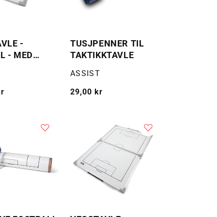
VLE -
TUSJPENNER TIL
L - MED
TAKTIKKTAVLE
ØR
Selger:
ASSIST
kr
Vanlig
29,00 kr
pris