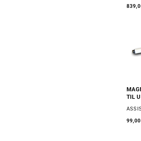
Vanli
839,0
pris
MAG
TIL 
Selger
ASSI
Vanli
99,00
pris