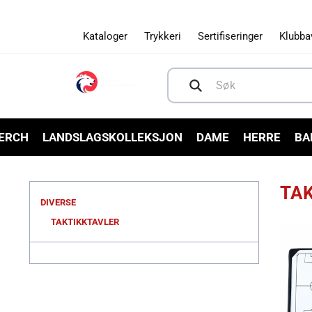
Gå videre
til
innholdet
Kataloger
Trykkeri
Sertifiseringer
Klubba
Søk
MERCH
LANDSLAGSKOLLEKSJON
DAME
HERRE
BA
TA
DIVERSE
TAKTIKKTAVLER