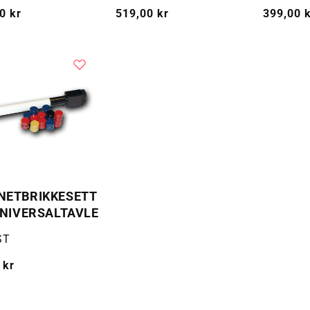
g
0 kr
Vanlig
519,00 kr
Vanlig
399,00 
pris
pris
NETBRIKKESETT
UNIVERSALTAVLE
:
ST
g
 kr