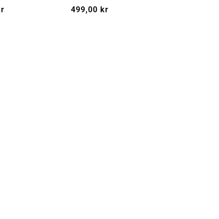
kr
Vanlig
499,00 kr
pris