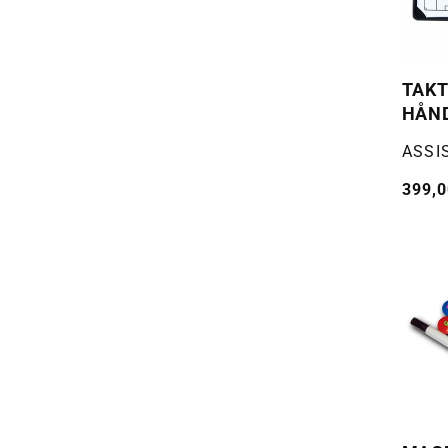
TAKT
HÅND
FOTB
Selger
ASSI
Vanli
399,0
pris