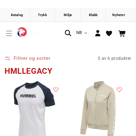
Gå videre
til
innholdet
Logg
S
NB
Handlekurv
inn
p
r
å
Filtrer og sorter
5 av 6 produkter
k
HMLLEGACY