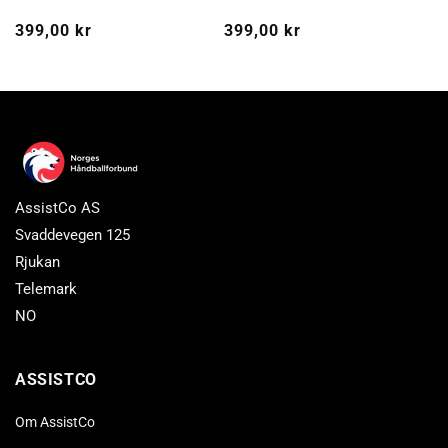
Vanlig
399,00 kr
Vanlig
399,00 kr
pris
pris
AssistCo AS
Svaddevegen 125
Rjukan
Telemark
NO
ASSISTCO
Om AssistCo