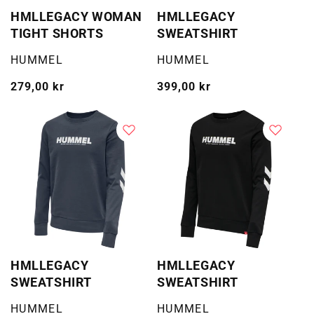
HMLLEGACY WOMAN
HMLLEGACY
TIGHT SHORTS
SWEATSHIRT
Selger:
Selger:
HUMMEL
HUMMEL
Vanlig
279,00 kr
Vanlig
399,00 kr
pris
pris
HMLLEGACY
HMLLEGACY
SWEATSHIRT
SWEATSHIRT
Selger:
Selger:
HUMMEL
HUMMEL