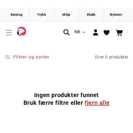
Gå videre
til
innholdet
Logg
S
NB
Handlekurv
inn
p
r
å
Filtrer og sorter
Over 0 produkter
k
Ingen produkter funnet
Bruk færre filtre eller
fjern alle