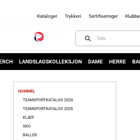
Gå videre
til
innholdet
Kataloger
Trykkeri
Sertifiseringer
Klubba
Søk
MERCH
LANDSLAGSKOLLEKSJON
DAME
HERRE
BA
HUMMEL
TEAMSPORTKATALOG 2024
TEAMSPORTKATALOG 2025
KLÆR
SKO
BALLER