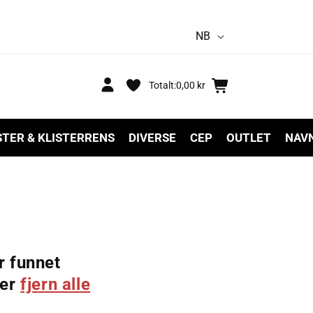
S
NB
p
r
Logg
Handlekurv
Totalt:
0,00 kr
inn
å
k
STER & KLISTERRENS
DIVERSE
CEP
OUTLET
NAV
r funnet
ler
fjern alle