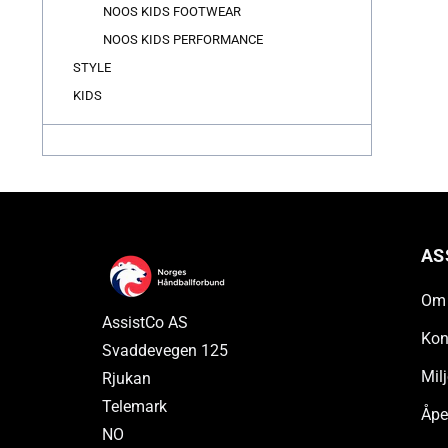
NOOS KIDS FOOTWEAR
NOOS KIDS PERFORMANCE
STYLE
KIDS
AS
Om 
AssistCo AS
Kon
Svaddevegen 125
Milj
Rjukan
Telemark
Åpe
NO