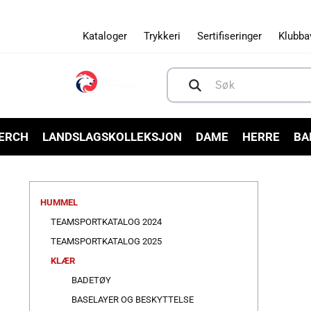
Gå videre
til
innholdet
Kataloger
Trykkeri
Sertifiseringer
Klubba
Søk
MERCH
LANDSLAGSKOLLEKSJON
DAME
HERRE
BA
HUMMEL
TEAMSPORTKATALOG 2024
TEAMSPORTKATALOG 2025
KLÆR
BADETØY
BASELAYER OG BESKYTTELSE