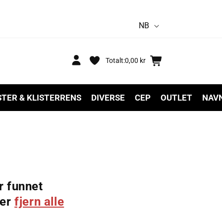
S
NB
p
r
Logg
Handlekurv
Totalt:
0,00 kr
inn
å
k
STER & KLISTERRENS
DIVERSE
CEP
OUTLET
NAV
r funnet
ler
fjern alle