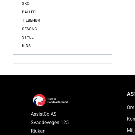
SKO
BALLER
TILBEHØR
SESONG
STYLE
KIDS
AS
Om 
AssistCo AS
Kon
Svaddevegen 125
Milj
Rjukan