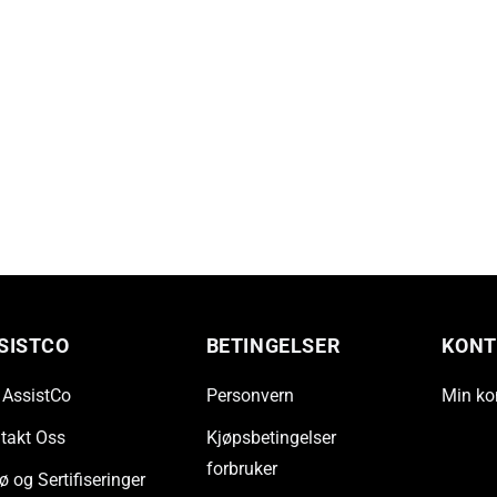
SISTCO
BETINGELSER
KONT
AssistCo
Personvern
Min ko
takt Oss
Kjøpsbetingelser
forbruker
ø og Sertifiseringer