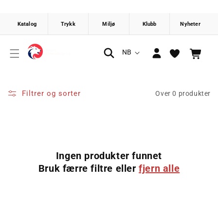
Gå videre
til
innholdet
Logg
S
NB
Handlekurv
inn
p
r
å
Filtrer og sorter
Over 0 produkter
k
Ingen produkter funnet
Bruk færre filtre eller
fjern alle