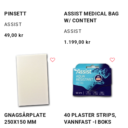
PINSETT
ASSIST MEDICAL BAG
W/ CONTENT
Selger:
ASSIST
Selger:
ASSIST
Vanlig
49,00 kr
pris
Vanlig
1.199,00 kr
pris
GNAGSÅRPLATE
40 PLASTER STRIPS,
250X150 MM
VANNFAST -I BOKS