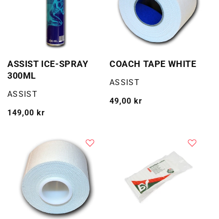
ASSIST ICE-SPRAY
COACH TAPE WHITE
300ML
Selger:
ASSIST
Selger:
ASSIST
Vanlig
49,00 kr
Vanlig
149,00 kr
pris
pris