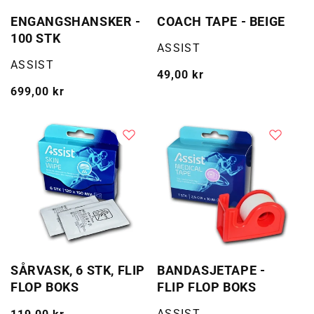
ENGANGSHANSKER -
COACH TAPE - BEIGE
100 STK
Selger:
ASSIST
Selger:
ASSIST
Vanlig
49,00 kr
Vanlig
699,00 kr
pris
pris
SÅRVASK, 6 STK, FLIP
BANDASJETAPE -
FLOP BOKS
FLIP FLOP BOKS
Selger:
ASSIST