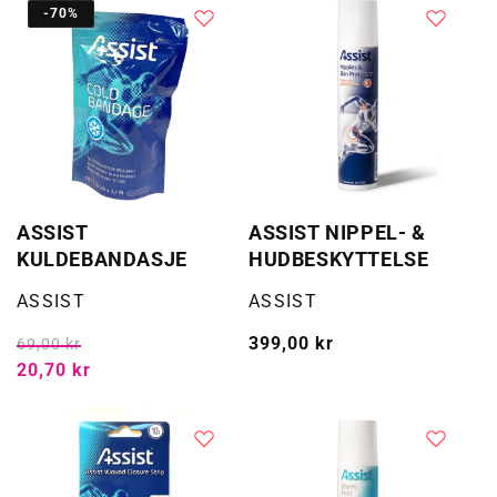
-70%
ASSIST
ASSIST NIPPEL- &
KULDEBANDASJE
HUDBESKYTTELSE
Selger:
Selger:
ASSIST
ASSIST
Vanlig
399,00 kr
69,00 kr
20,70 kr
pris