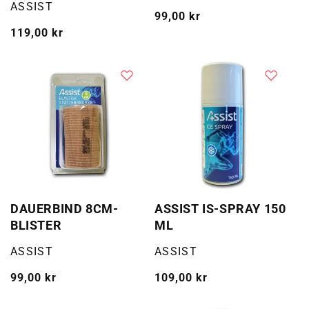
Selger:
ASSIST
Vanlig
99,00 kr
Vanlig
119,00 kr
pris
pris
DAUERBIND 8CM-
ASSIST IS-SPRAY 150
BLISTER
ML
Selger:
Selger:
ASSIST
ASSIST
Vanlig
99,00 kr
Vanlig
109,00 kr
pris
pris