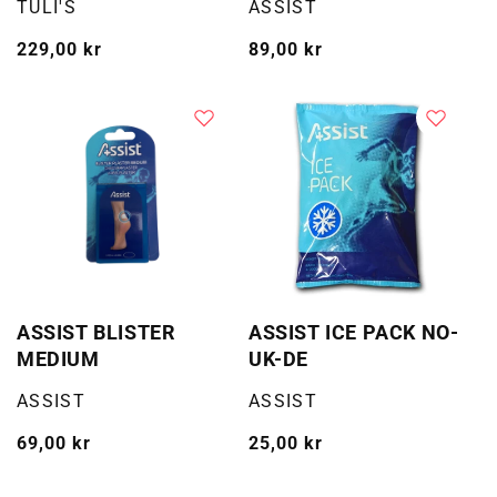
Selger:
Selger:
TULI'S
ASSIST
Vanlig
229,00 kr
Vanlig
89,00 kr
pris
pris
ASSIST BLISTER
ASSIST ICE PACK NO-
MEDIUM
UK-DE
Selger:
Selger:
ASSIST
ASSIST
Vanlig
69,00 kr
Vanlig
25,00 kr
pris
pris