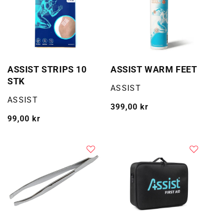
ASSIST STRIPS 10
ASSIST WARM FEET
STK
Selger:
ASSIST
Selger:
ASSIST
Vanlig
399,00 kr
Vanlig
99,00 kr
pris
pris