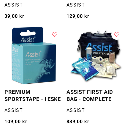
Selger:
Selger:
ASSIST
ASSIST
Vanlig
39,00 kr
Vanlig
129,00 kr
pris
pris
PREMIUM
ASSIST FIRST AID
SPORTSTAPE - I ESKE
BAG - COMPLETE
Selger:
Selger:
ASSIST
ASSIST
Vanlig
109,00 kr
Vanlig
839,00 kr
pris
pris