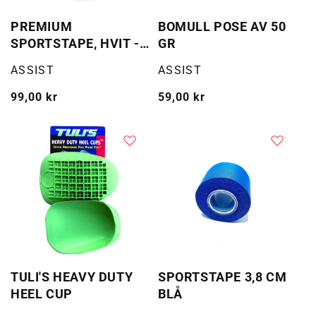
PREMIUM
BOMULL POSE AV 50
SPORTSTAPE, HVIT -
GR
BULK
Selger:
Selger:
ASSIST
ASSIST
Vanlig
99,00 kr
Vanlig
59,00 kr
pris
pris
TULI'S HEAVY DUTY
SPORTSTAPE 3,8 CM
HEEL CUP
BLÅ