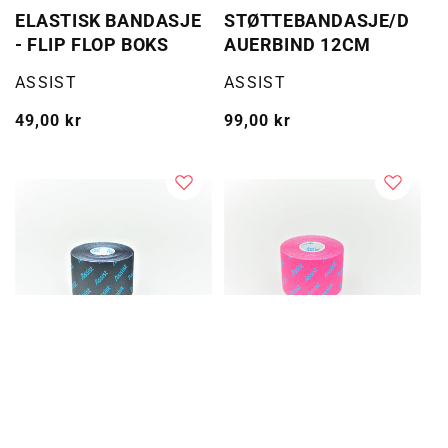
ELASTISK BANDASJE
STØTTEBANDASJE/D
- FLIP FLOP BOKS
AUERBIND 12CM
Selger:
Selger:
ASSIST
ASSIST
Vanlig
49,00 kr
Vanlig
99,00 kr
pris
pris
ASSIST ULTRA
ASSIST ULTRA
PERFORMANCE TAPE
PERFORMANCE TAPE
Selger:
Selger:
ASSIST
ASSIST