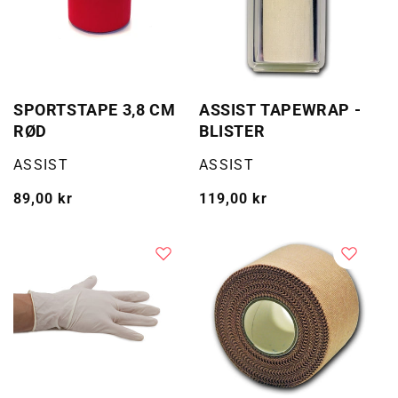
SPORTSTAPE 3,8 CM
ASSIST TAPEWRAP -
RØD
BLISTER
Selger:
Selger:
ASSIST
ASSIST
Vanlig
89,00 kr
Vanlig
119,00 kr
pris
pris