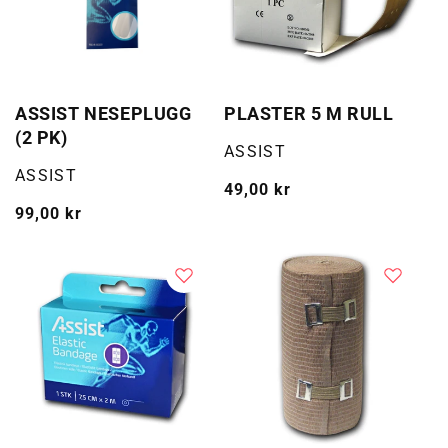
ASSIST NESEPLUGG
PLASTER 5 M RULL
(2 PK)
Selger:
ASSIST
Selger:
ASSIST
Vanlig
49,00 kr
Vanlig
99,00 kr
pris
pris