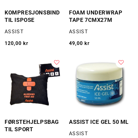
KOMPRESJONSBIND
FOAM UNDERWRAP
TIL ISPOSE
TAPE 7CMX27M
Selger:
Selger:
ASSIST
ASSIST
Vanlig
120,00 kr
Vanlig
49,00 kr
pris
pris
FØRSTEHJELPSBAG
ASSIST ICE GEL 50 ML
TIL SPORT
Selger:
ASSIST