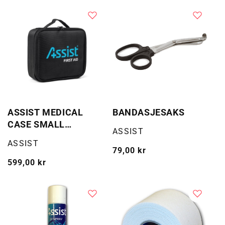
ASSIST MEDICAL
BANDASJESAKS
CASE SMALL
Selger:
ASSIST
W/CONTENT
Selger:
ASSIST
Vanlig
79,00 kr
Vanlig
599,00 kr
pris
pris