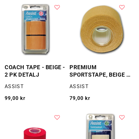
COACH TAPE - BEIGE -
PREMIUM
2 PK DETALJ
SPORTSTAPE, BEIGE -
BULK
Selger:
Selger:
ASSIST
ASSIST
Vanlig
99,00 kr
Vanlig
79,00 kr
pris
pris