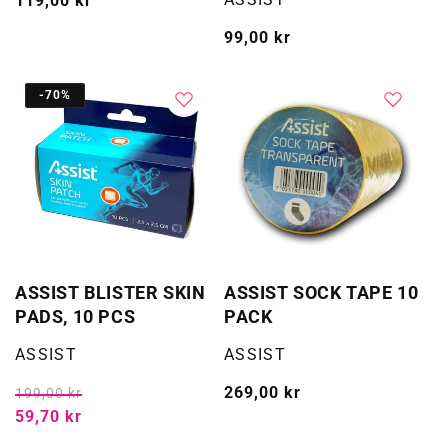
Vanlig
119,00 kr
pris
Vanlig
99,00 kr
pris
-70%
ASSIST BLISTER SKIN
ASSIST SOCK TAPE 10
PADS, 10 PCS
PACK
Selger:
Selger:
ASSIST
ASSIST
Vanlig
269,00 kr
199,00 kr
59,70 kr
pris