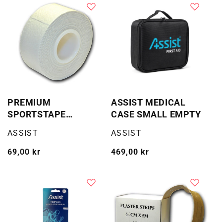
PREMIUM
ASSIST MEDICAL
SPORTSTAPE
CASE SMALL EMPTY
(FINGERTAPE)
Selger:
Selger:
ASSIST
ASSIST
Vanlig
69,00 kr
Vanlig
469,00 kr
pris
pris