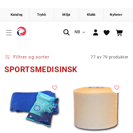
Gå videre
til
innholdet
Logg
S
NB
Handlekurv
inn
p
r
å
Filtrer og sorter
77 av 79 produkter
k
SPORTSMEDISINSK