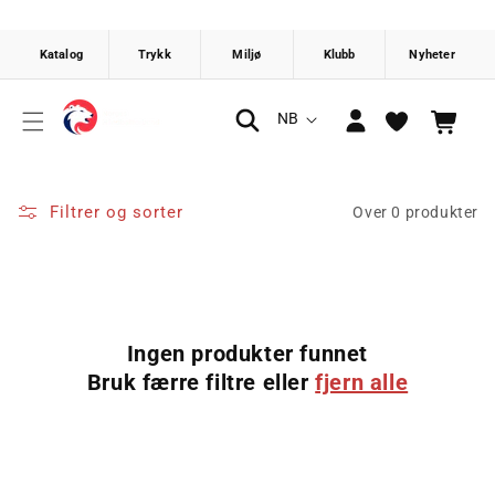
Gå videre
til
innholdet
Logg
S
NB
Handlekurv
inn
p
r
å
Filtrer og sorter
Over 0 produkter
k
Ingen produkter funnet
Bruk færre filtre eller
fjern alle