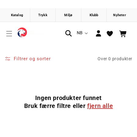
Gå videre
til
innholdet
Logg
S
NB
Handlekurv
inn
p
r
å
Filtrer og sorter
Over 0 produkter
k
Ingen produkter funnet
Bruk færre filtre eller
fjern alle