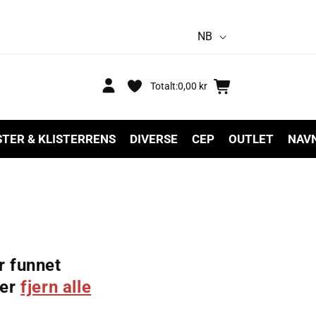
S
NB
p
r
Logg
Handlekurv
Totalt:
0,00 kr
inn
å
k
STER & KLISTERRENS
DIVERSE
CEP
OUTLET
NAV
r funnet
ler
fjern alle