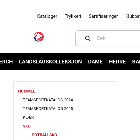
Gå videre
til
innholdet
Kataloger
Trykkeri
Sertifiseringer
Klubba
Søk
MERCH
LANDSLAGSKOLLEKSJON
DAME
HERRE
BA
HUMMEL
TEAMSPORTKATALOG 2024
TEAMSPORTKATALOG 2025
KLÆR
SKO
FOTBALLSKO