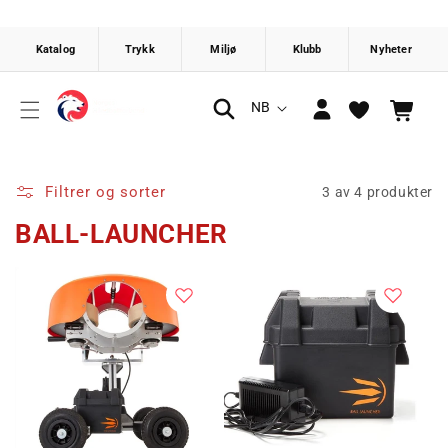
Gå videre
til
innholdet
Logg
S
NB
Handlekurv
inn
p
r
å
Filtrer og sorter
3 av 4 produkter
k
BALL-LAUNCHER