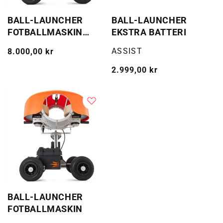
BALL-LAUNCHER
BALL-LAUNCHER
FOTBALLMASKIN
EKSTRA BATTERI
6MND LEIE
Selger:
ASSIST
Vanlig
8.000,00 kr
pris
Vanlig
2.999,00 kr
pris
BALL-LAUNCHER
FOTBALLMASKIN