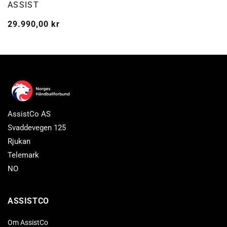
Selger:
ASSIST
Vanlig
29.990,00 kr
pris
AssistCo AS
Svaddevegen 125
Rjukan
Telemark
NO
ASSISTCO
Om AssistCo