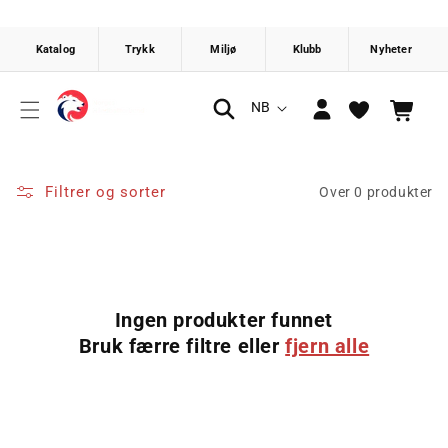
Gå videre
til
innholdet
Logg
S
NB
Handlekurv
inn
p
r
å
Filtrer og sorter
Over 0 produkter
k
Ingen produkter funnet
Bruk færre filtre eller
fjern alle