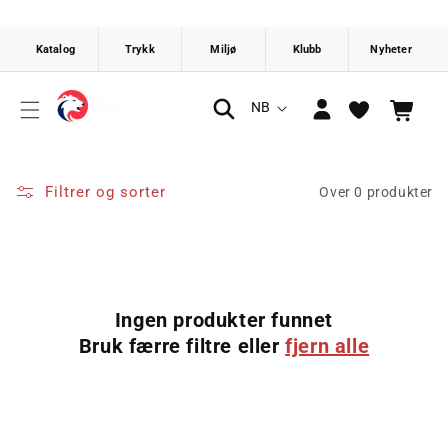
Gå videre
til
innholdet
Logg
S
NB
Handlekurv
inn
p
r
å
Filtrer og sorter
Over 0 produkter
k
Ingen produkter funnet
Bruk færre filtre eller
fjern alle