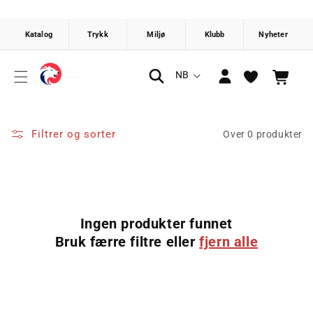
Gå videre
til
innholdet
Logg
S
NB
Handlekurv
inn
p
r
å
Filtrer og sorter
Over 0 produkter
k
Ingen produkter funnet
Bruk færre filtre eller
fjern alle