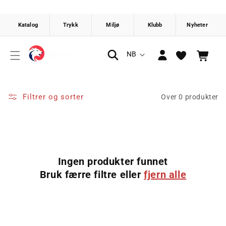
Gå videre
til
innholdet
Logg
S
NB
Handlekurv
inn
p
r
å
Filtrer og sorter
Over 0 produkter
k
Ingen produkter funnet
Bruk færre filtre eller
fjern alle