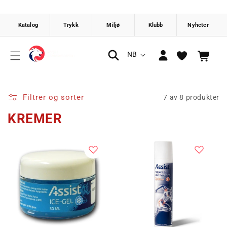
Gå videre
til
innholdet
Logg
S
NB
Handlekurv
inn
p
r
å
Filtrer og sorter
7 av 8 produkter
k
KREMER