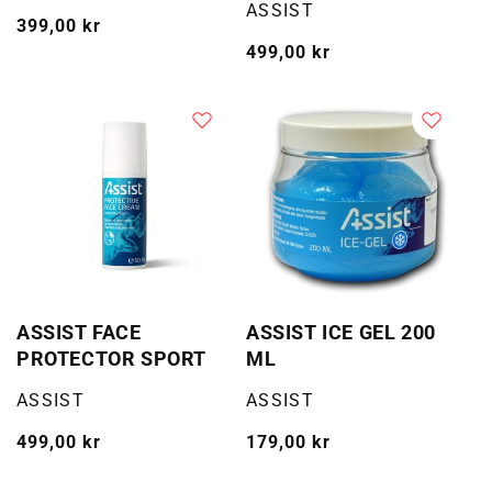
Selger:
ASSIST
Vanlig
399,00 kr
pris
Vanlig
499,00 kr
pris
ASSIST FACE
ASSIST ICE GEL 200
PROTECTOR SPORT
ML
Selger:
Selger:
ASSIST
ASSIST
Vanlig
499,00 kr
Vanlig
179,00 kr
pris
pris