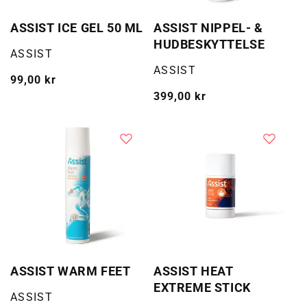
ASSIST ICE GEL 50 ML
ASSIST NIPPEL- &
HUDBESKYTTELSE
Selger:
ASSIST
Selger:
ASSIST
Vanlig
99,00 kr
pris
Vanlig
399,00 kr
pris
ASSIST WARM FEET
ASSIST HEAT
EXTREME STICK
Selger:
ASSIST