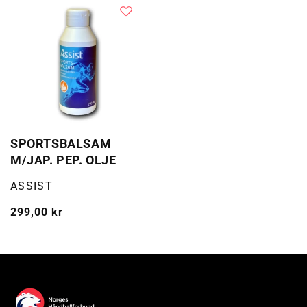
SPORTSBALSAM
M/JAP. PEP. OLJE
Selger:
ASSIST
Vanlig
299,00 kr
pris