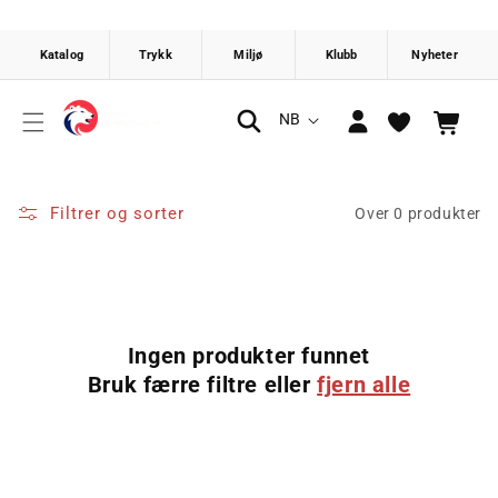
Gå videre
til
innholdet
Logg
S
NB
Handlekurv
inn
p
r
å
Filtrer og sorter
Over 0 produkter
k
Ingen produkter funnet
Bruk færre filtre eller
fjern alle