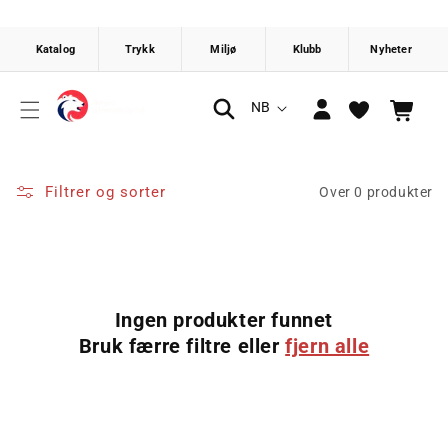
Gå videre
til
innholdet
Logg
S
NB
Handlekurv
inn
p
r
å
Filtrer og sorter
Over 0 produkter
k
Ingen produkter funnet
Bruk færre filtre eller
fjern alle