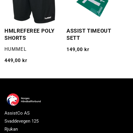
HMLREFEREE POLY
ASSIST TIMEOUT
SHORTS
SETT
Selger:
HUMMEL
Vanlig
149,00 kr
pris
Vanlig
449,00 kr
pris
AssistCo AS
Svaddevegen 125
Rjukan