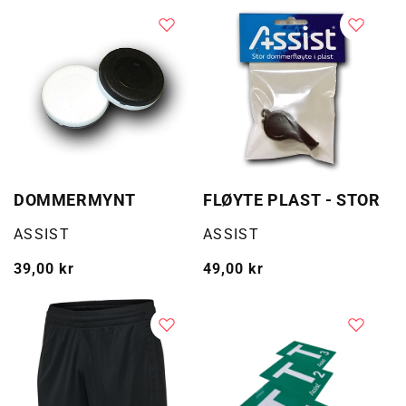
DOMMERMYNT
FLØYTE PLAST - STOR
Selger:
Selger:
ASSIST
ASSIST
Vanlig
39,00 kr
Vanlig
49,00 kr
pris
pris