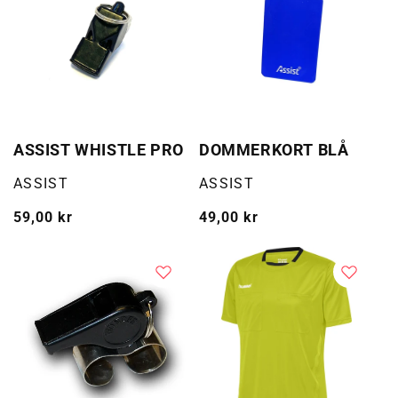
ASSIST WHISTLE PRO
DOMMERKORT BLÅ
Selger:
Selger:
ASSIST
ASSIST
Vanlig
59,00 kr
Vanlig
49,00 kr
pris
pris