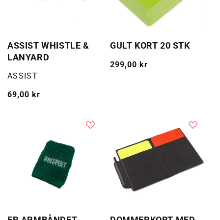
ASSIST WHISTLE &
GULT KORT 20 STK
LANYARD
Vanlig
299,00 kr
Selger:
ASSIST
pris
Vanlig
69,00 kr
pris
ER ARMBÅNDET
DOMMERKORT MED