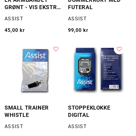
GRØNT - VIS EKSTRA
FUTERAL
SKJØNN!
Selger:
Selger:
ASSIST
ASSIST
Vanlig
45,00 kr
Vanlig
99,00 kr
pris
pris
SMALL TRAINER
STOPPEKLOKKE
WHISTLE
DIGITAL
Selger:
Selger:
ASSIST
ASSIST