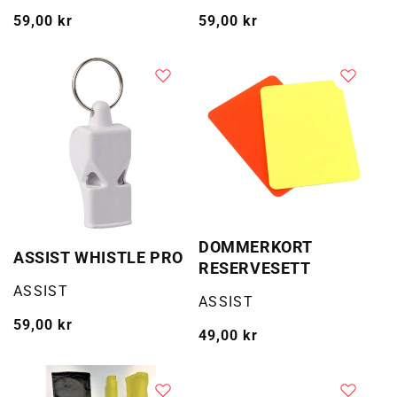
Vanlig
59,00 kr
Vanlig
59,00 kr
pris
pris
DOMMERKORT
ASSIST WHISTLE PRO
RESERVESETT
Selger:
ASSIST
Selger:
ASSIST
Vanlig
59,00 kr
Vanlig
49,00 kr
pris
pris