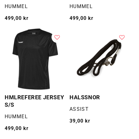
Selger:
Selger:
HUMMEL
HUMMEL
Vanlig
499,00 kr
Vanlig
499,00 kr
pris
pris
HMLREFEREE JERSEY
HALSSNOR
S/S
Selger:
ASSIST
Selger:
HUMMEL
Vanlig
39,00 kr
Vanlig
499,00 kr
pris
pris