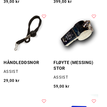
Vanlig
39,00 kr
Vanlig
399,00 kr
pris
pris
HÅNDLEDDSNOR
FLØYTE (MESSING)
STOR
Selger:
ASSIST
Selger:
ASSIST
Vanlig
29,00 kr
pris
Vanlig
59,00 kr
pris