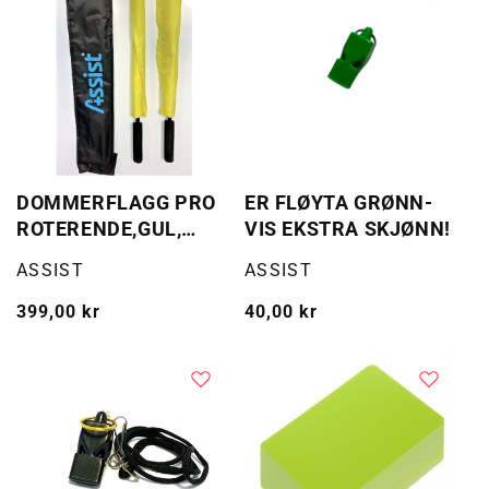
DOMMERFLAGG PRO
ER FLØYTA GRØNN-
ROTERENDE,GUL,
VIS EKSTRA SKJØNN!
2STK
Selger:
Selger:
ASSIST
ASSIST
Vanlig
399,00 kr
Vanlig
40,00 kr
pris
pris