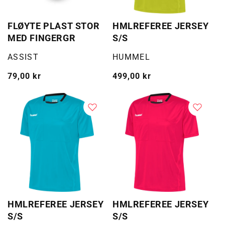
FLØYTE PLAST STOR
HMLREFEREE JERSEY
MED FINGERGR
S/S
Selger:
Selger:
ASSIST
HUMMEL
Vanlig
79,00 kr
Vanlig
499,00 kr
pris
pris
HMLREFEREE JERSEY
HMLREFEREE JERSEY
S/S
S/S