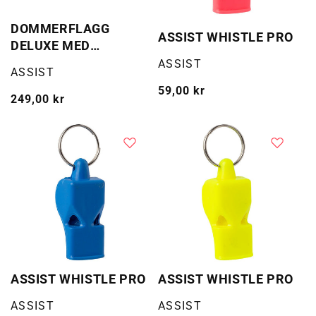
DOMMERFLAGG
ASSIST WHISTLE PRO
DELUXE MED
FUTERAL
Selger:
ASSIST
Selger:
ASSIST
Vanlig
59,00 kr
Vanlig
249,00 kr
pris
pris
ASSIST WHISTLE PRO
ASSIST WHISTLE PRO
Selger:
Selger:
ASSIST
ASSIST