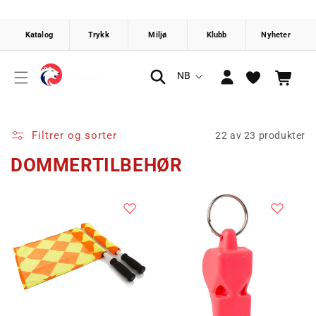
Gå videre
til
innholdet
Logg
S
NB
Handlekurv
inn
p
r
å
Filtrer og sorter
22 av 23 produkter
k
DOMMERTILBEHØR