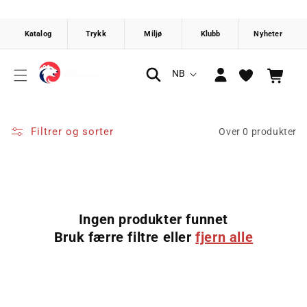
Gå videre
til
innholdet
Logg
S
NB
Handlekurv
inn
p
r
å
Filtrer og sorter
Over 0 produkter
k
Ingen produkter funnet
Bruk færre filtre eller
fjern alle