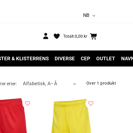
S
NB
p
r
Logg
Handlekurv
Totalt:
0,00 kr
inn
å
k
STER & KLISTERRENS
DIVERSE
CEP
OUTLET
NAV
Over 1 produkt
ter etter: