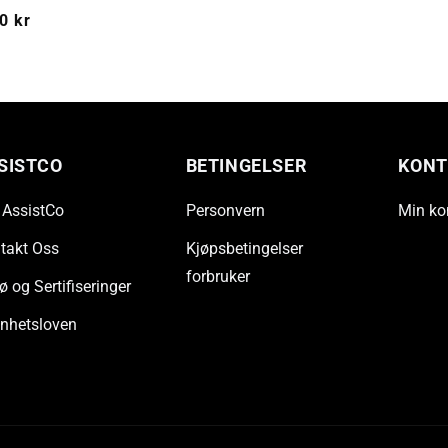
g
0 kr
SISTCO
BETINGELSER
KONT
AssistCo
Personvern
Min ko
takt Oss
Kjøpsbetingelser
forbruker
ø og Sertifiseringer
nhetsloven