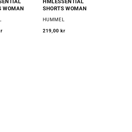
SENTIAL
HMLESSENTIAL
S WOMAN
SHORTS WOMAN
Selger:
L
HUMMEL
kr
Vanlig
219,00 kr
pris