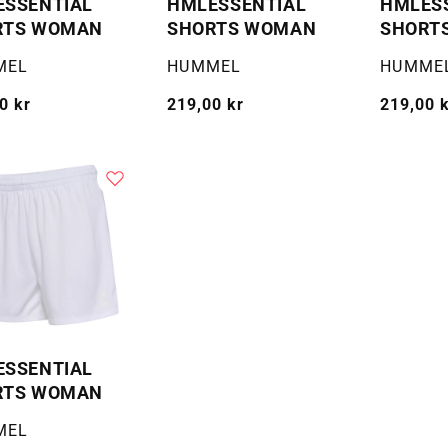
ESSENTIAL
HMLESSENTIAL
HMLES
RTS WOMAN
SHORTS WOMAN
SHORT
:
Selger:
Selger:
MEL
HUMMEL
HUMME
g
0 kr
Vanlig
219,00 kr
Vanlig
219,00 
pris
pris
ESSENTIAL
RTS WOMAN
:
MEL