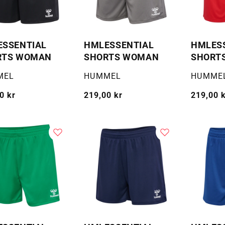
ESSENTIAL
HMLESSENTIAL
HMLES
RTS WOMAN
SHORTS WOMAN
SHORT
:
Selger:
Selger:
MEL
HUMMEL
HUMME
g
0 kr
Vanlig
219,00 kr
Vanlig
219,00 
pris
pris