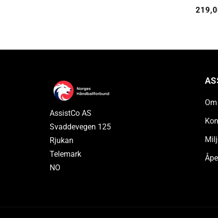
Vanli
219,0
pris
AS
Om 
AssistCo AS
Kon
Svaddevegen 125
Milj
Rjukan
Telemark
Åpe
NO