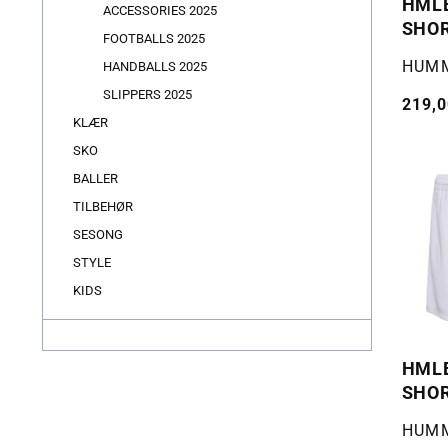
HML
ACCESSORIES 2025
SHO
FOOTBALLS 2025
Selger
HUM
HANDBALLS 2025
SLIPPERS 2025
Vanli
219,0
KLÆR
pris
SKO
BALLER
TILBEHØR
SESONG
STYLE
KIDS
HML
SHO
Selger
HUM