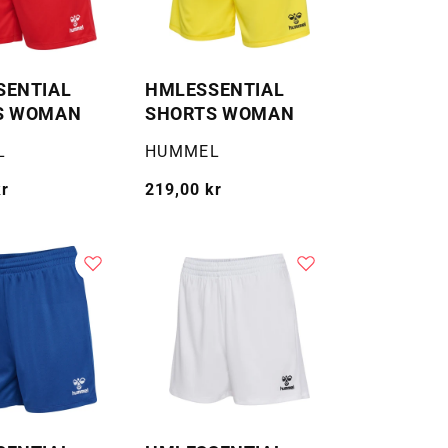
SENTIAL
HMLESSENTIAL
S WOMAN
SHORTS WOMAN
Selger:
L
HUMMEL
kr
Vanlig
219,00 kr
pris