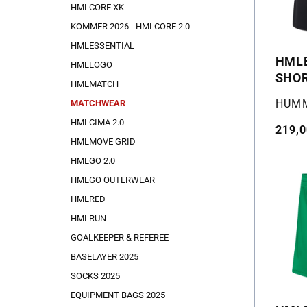
HMLCORE XK
KOMMER 2026 - HMLCORE 2.0
HMLESSENTIAL
HML
HMLLOGO
SHO
HMLMATCH
Selger
HUM
MATCHWEAR
HMLCIMA 2.0
Vanli
219,0
HMLMOVE GRID
pris
HMLGO 2.0
HMLGO OUTERWEAR
HMLRED
HMLRUN
GOALKEEPER & REFEREE
BASELAYER 2025
SOCKS 2025
EQUIPMENT BAGS 2025