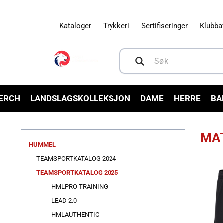
Gå videre
til
innholdet
Kataloger
Trykkeri
Sertifiseringer
Klubba
Søk
MERCH
LANDSLAGSKOLLEKSJON
DAME
HERRE
BA
MA
HUMMEL
TEAMSPORTKATALOG 2024
TEAMSPORTKATALOG 2025
HMLPRO TRAINING
LEAD 2.0
HMLAUTHENTIC