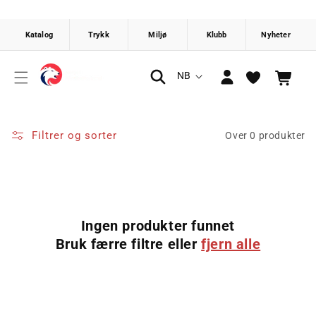
Gå videre
til
innholdet
Logg
S
NB
Handlekurv
inn
p
r
å
Filtrer og sorter
Over 0 produkter
k
Ingen produkter funnet
Bruk færre filtre eller
fjern alle