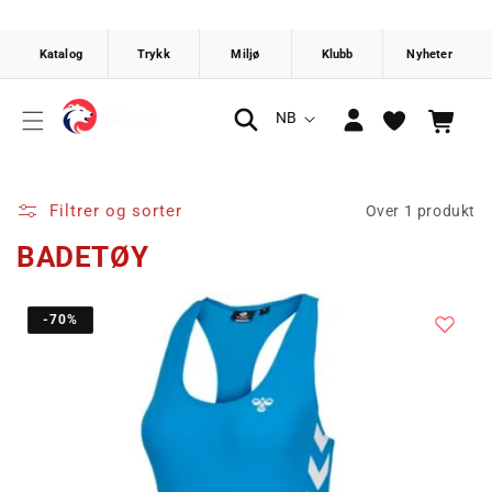
Gå videre
til
innholdet
Logg
S
NB
Handlekurv
inn
p
r
å
Filtrer og sorter
Over 1 produkt
k
BADETØY
-70%