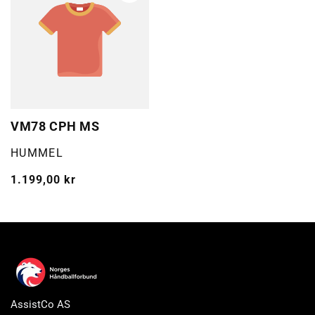
VM78 CPH MS
Selger:
HUMMEL
Vanlig
1.199,00 kr
pris
AssistCo AS