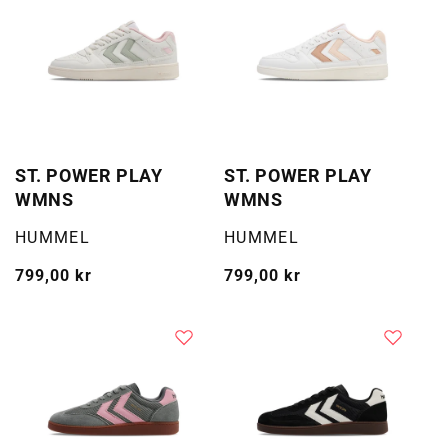
ST. POWER PLAY
ST. POWER PLAY
WMNS
WMNS
Selger:
Selger:
HUMMEL
HUMMEL
Vanlig
799,00 kr
Vanlig
799,00 kr
pris
pris