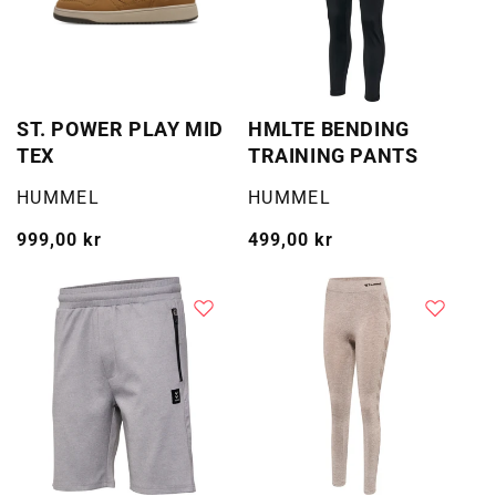
ST. POWER PLAY MID
HMLTE BENDING
TEX
TRAINING PANTS
Selger:
Selger:
HUMMEL
HUMMEL
Vanlig
999,00 kr
Vanlig
499,00 kr
pris
pris