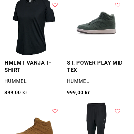
HMLMT VANJA T-
ST. POWER PLAY MID
SHIRT
TEX
Selger:
Selger:
HUMMEL
HUMMEL
Vanlig
399,00 kr
Vanlig
999,00 kr
pris
pris