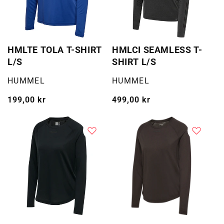
HMLTE TOLA T-SHIRT
HMLCI SEAMLESS T-
L/S
SHIRT L/S
Selger:
Selger:
HUMMEL
HUMMEL
Vanlig
199,00 kr
Vanlig
499,00 kr
pris
pris