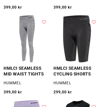
Vanlig
399,00 kr
Vanlig
399,00 kr
pris
pris
HMLCI SEAMLESS
HMLCI SEAMLESS
MID WAIST TIGHTS
CYCLING SHORTS
Selger:
Selger:
HUMMEL
HUMMEL
Vanlig
399,00 kr
Vanlig
299,00 kr
pris
pris