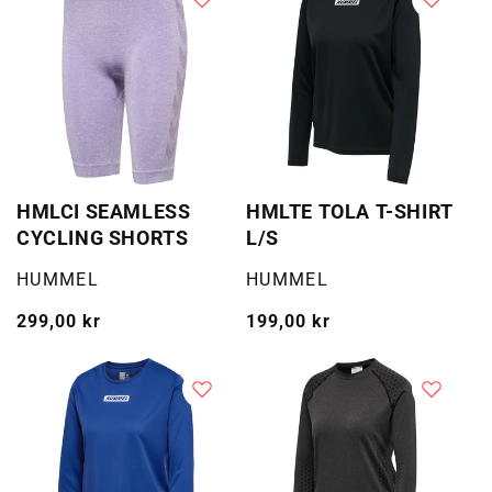
HMLCI SEAMLESS
HMLTE TOLA T-SHIRT
CYCLING SHORTS
L/S
Selger:
Selger:
HUMMEL
HUMMEL
Vanlig
299,00 kr
Vanlig
199,00 kr
pris
pris