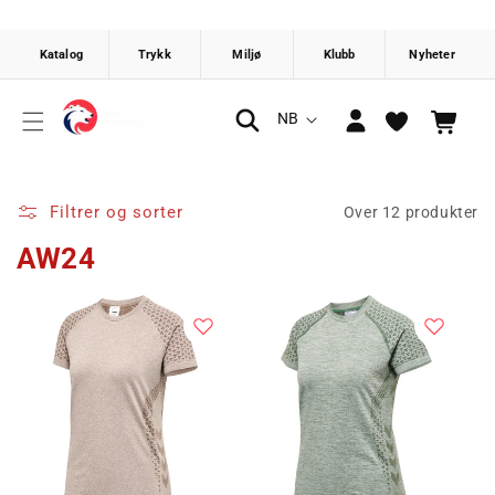
Gå videre
til
innholdet
Logg
S
NB
Handlekurv
inn
p
r
å
Filtrer og sorter
Over 12 produkter
k
AW24