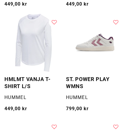
Vanlig
449,00 kr
Vanlig
449,00 kr
pris
pris
HMLMT VANJA T-
ST. POWER PLAY
SHIRT L/S
WMNS
Selger:
Selger:
HUMMEL
HUMMEL
Vanlig
449,00 kr
Vanlig
799,00 kr
pris
pris