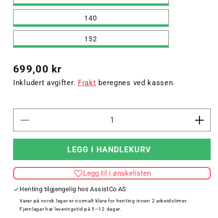
140
152
Vanlig
699,00 kr
pris
Inkludert avgifter.
Frakt
beregnes ved kassen.
Senk
Øk
antallet
antal
for
for
LEGG I HANDLEKURV
NHF
NHF
24
24
Legg til i ønskelisten
AWAY
AWA
WOMEN
WO
Henting tilgjengelig hos
AssistCo AS
JERSEY
JER
Varer på norsk lager er normalt klare for henting innen 2 arbeidstimer.
SS
SS
Fjernlager har leveringstid på 5–12 dager.
KIDS
KID