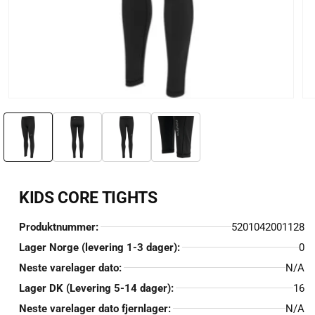
Åpne
Åp
medie
me
1
2
i
i
modal
mo
KIDS CORE TIGHTS
Produktnummer:
5201042001128
Lager Norge (levering 1-3 dager):
0
Neste varelager dato:
N/A
Lager DK (Levering 5-14 dager):
16
Neste varelager dato fjernlager:
N/A