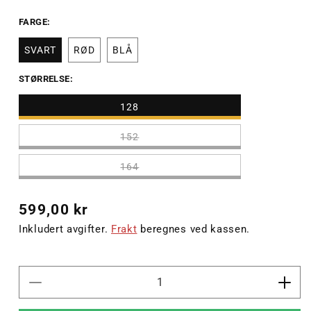
FARGE:
SVART
RØD
BLÅ
STØRRELSE:
128
152
164
Vanlig
599,00 kr
pris
Inkludert avgifter.
Frakt
beregnes ved kassen.
Senk
Øk
antallet
antal