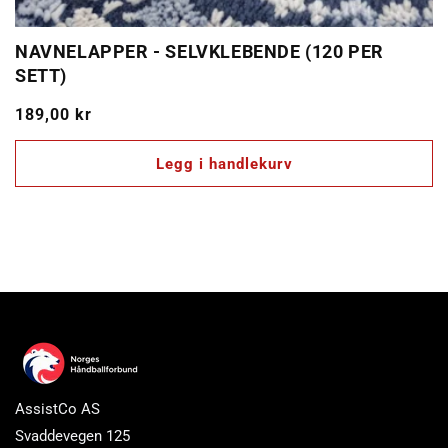
NAVNELAPPER - SELVKLEBENDE (120 PER
SETT)
Vanlig
189,00 kr
pris
Legg i handlekurv
AssistCo AS
Svaddevegen 125