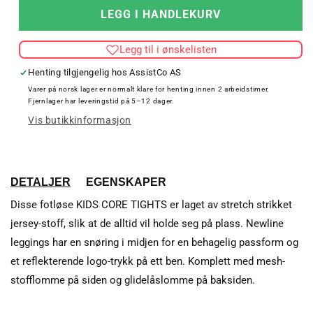
for
for
LEGG I HANDLEKURV
KIDS
KID
CORE
COR
Legg til i ønskelisten
TIGHTS
TIG
Henting tilgjengelig hos
AssistCo AS
Varer på norsk lager er normalt klare for henting innen 2 arbeidstimer.
Fjernlager har leveringstid på 5–12 dager.
Vis butikkinformasjon
DETALJER
EGENSKAPER
Disse fotløse KIDS CORE TIGHTS er laget av stretch strikket
jersey-stoff, slik at de alltid vil holde seg på plass. Newline
leggings har en snøring i midjen for en behagelig passform og
et reflekterende logo-trykk på ett ben. Komplett med mesh-
stofflomme på siden og glidelåslomme på baksiden.