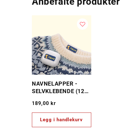
Anbefalte produkter
NAVNELAPPER -
SELVKLEBENDE (120
PER SETT)
Vanlig
189,00 kr
pris
Legg i handlekurv