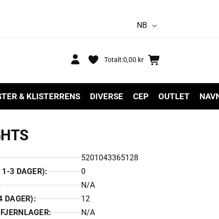
S
NB
p
r
Logg
Handlekurv
Totalt:
0,00 kr
inn
å
k
STER & KLISTERRENS
DIVERSE
CEP
OUTLET
NAV
GHTS
5201043365128
1-3 DAGER):
0
:
N/A
4 DAGER):
12
 FJERNLAGER:
N/A