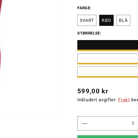
FARGE:
SVART
RØD
BLÅ
STØRRELSE:
Vanlig
599,00 kr
pris
Inkludert avgifter.
Frakt
ber
Senk
antallet