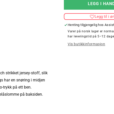
for
LEGG I HAN
KIDS
CORE
Legg til i ø
TIGHTS
Henting tilgjengelig hos
Assis
Varer på norsk lager er normal
har leveringstid på 5–12 dage
Vis butikkinformasjon
 strikket jersey-stoff, slik
ngs har en snøring i midjen
-trykk på ett ben.
elåslomme på baksiden.