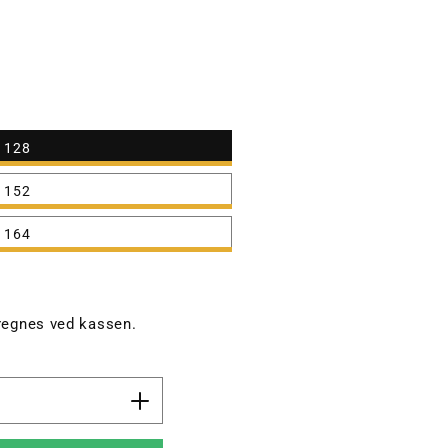
128
152
164
egnes ved kassen.
Øk
antallet