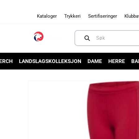
Gå videre
til
innholdet
Kataloger
Trykkeri
Sertifiseringer
Klubba
Søk
MERCH
LANDSLAGSKOLLEKSJON
DAME
HERRE
BA
Hopp til
produktinformasjon