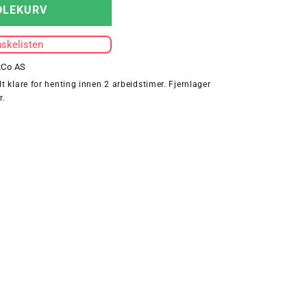
for
DLEKURV
KIDS
CORE
nskelisten
TIGHTS
tCo AS
t klare for henting innen 2 arbeidstimer. Fjernlager
r.