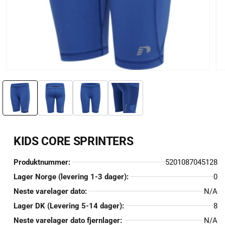
Åpne
Åp
medie
me
1
2
i
i
modal
mo
KIDS CORE SPRINTERS
Produktnummer:
5201087045128
Lager Norge (levering 1-3 dager):
0
Neste varelager dato:
N/A
Lager DK (Levering 5-14 dager):
8
Neste varelager dato fjernlager:
N/A