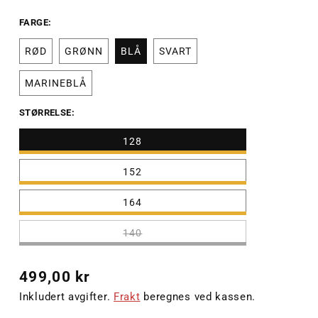
FARGE:
RØD
GRØNN
BLÅ
SVART
MARINEBLÅ
STØRRELSE:
128
152
164
140
Vanlig
499,00 kr
pris
Inkludert avgifter.
Frakt
beregnes ved kassen.