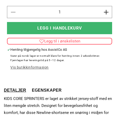
Senk
Øk
antallet
antal
for
for
LEGG I HANDLEKURV
KIDS
KID
CORE
COR
Legg til i ønskelisten
SPRINTERS
SPR
Henting tilgjengelig hos
AssistCo AS
Varer på norsk lager er normalt klare for henting innen 2 arbeidstimer.
Fjernlager har leveringstid på 5–12 dager.
Vis butikkinformasjon
DETALJER
EGENSKAPER
KIDS CORE SPRINTERS er laget av strikket jersey-stoff med en
liten mengde stretch. Designet for bevegelsesfrihet og
komfort, har disse Newline-shortsene en snøring i midjen for