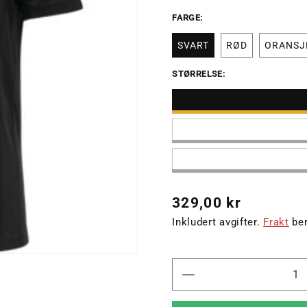
FARGE:
SVART
RØD
ORANSJ
STØRRELSE:
Vanlig
329,00 kr
pris
Inkludert avgifter.
Frakt
ber
Senk
antallet