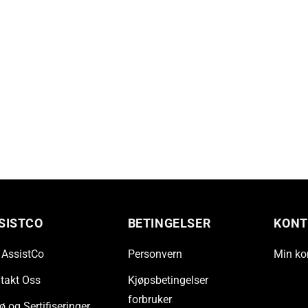
SISTCO
BETINGELSER
KONT
AssistCo
Personvern
Min ko
takt Oss
Kjøpsbetingelser
forbruker
ø og Sertifiseringer