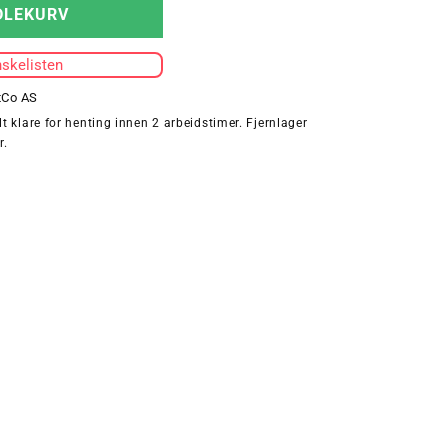
for
DLEKURV
KIDS
CORE
nskelisten
RUNNING
T-
tCo AS
SHIRT
t klare for henting innen 2 arbeidstimer. Fjernlager
S/S
r.