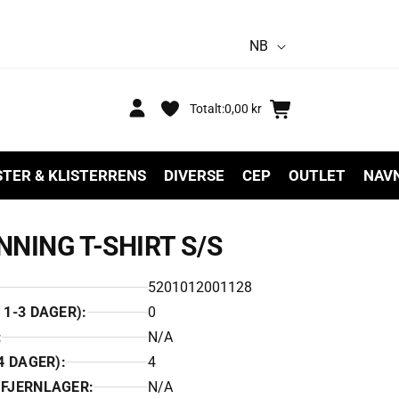
S
NB
p
r
Logg
Handlekurv
Totalt:
0,00 kr
inn
å
k
STER & KLISTERRENS
DIVERSE
CEP
OUTLET
NAV
NNING T-SHIRT S/S
5201012001128
1-3 DAGER):
0
:
N/A
4 DAGER):
4
 FJERNLAGER:
N/A