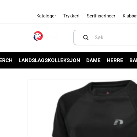
Gå videre
til
innholdet
Kataloger
Trykkeri
Sertifiseringer
Klubba
Søk
MERCH
LANDSLAGSKOLLEKSJON
DAME
HERRE
BA
Hopp til
produktinformasjon