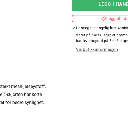
for
LEGG I HAN
KIDS
CORE
Legg til i ø
RUNNING
T-
Henting tilgjengelig hos
Assis
SHIRT
Varer på norsk lager er normal
S/S
har leveringstid på 5–12 dage
Vis butikkinformasjon
terkt mesh-jerseystoff,
ne T-skjorten har korte
et for bedre synlighet.