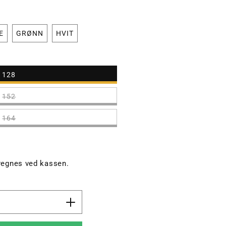
E
GRØNN
HVIT
128
152
164
egnes ved kassen.
Øk
antallet