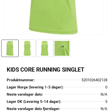
Åpne
Åp
medie
me
1
2
i
i
modal
mo
KIDS CORE RUNNING SINGLET
Produktnummer:
5201026402128
Lager Norge (levering 1-3 dager):
0
Neste varelager dato:
N/A
Lager DK (Levering 5-14 dager):
5
Neste varelager dato fjernlager:
N/A