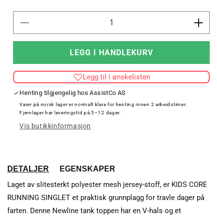
Senk
Øk
antallet
antal
for
for
LEGG I HANDLEKURV
KIDS
KID
CORE
COR
Legg til i ønskelisten
RUNNING
RUN
SINGLET
SIN
Henting tilgjengelig hos
AssistCo AS
Varer på norsk lager er normalt klare for henting innen 2 arbeidstimer.
Fjernlager har leveringstid på 5–12 dager.
Vis butikkinformasjon
DETALJER
EGENSKAPER
Laget av slitesterkt polyester mesh jersey-stoff, er KIDS CORE
RUNNING SINGLET et praktisk grunnplagg for travle dager på
farten. Denne Newline tank toppen har en V-hals og et