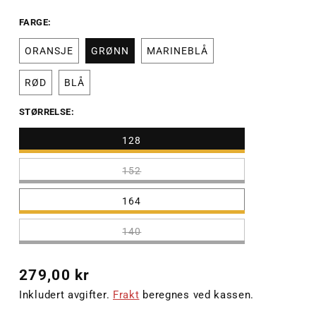
FARGE:
ORANSJE
GRØNN
MARINEBLÅ
RØD
BLÅ
STØRRELSE:
128
152
164
140
Vanlig
279,00 kr
pris
Inkludert avgifter.
Frakt
beregnes ved kassen.