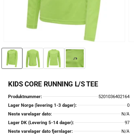
Åpne
Åp
medie
me
1
2
i
i
modal
mo
KIDS CORE RUNNING L/S TEE
Produktnummer:
5201036402164
Lager Norge (levering 1-3 dager):
0
Neste varelager dato:
N/A
Lager DK (Levering 5-14 dager):
97
Neste varelager dato fjernlager:
N/A