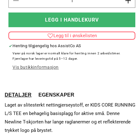
Senk
Øk
antallet
antal
for
for
LEGG I HANDLEKURV
KIDS
KID
CORE
COR
Legg til i ønskelisten
RUNNING
RUN
L/S
L/S
Henting tilgjengelig hos
AssistCo AS
TEE
TEE
Varer på norsk lager er normalt klare for henting innen 2 arbeidstimer.
Fjernlager har leveringstid på 5–12 dager.
Vis butikkinformasjon
DETALJER
EGENSKAPER
Laget av slitesterkt nettingjerseystoff, er KIDS CORE RUNNING
L/S TEE en behagelig basisplagg for aktive små. Denne
Newline T-skjorten har lange raglanermer og et reflekterende
trykket logo på brystet.