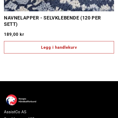
NAVNELAPPER - SELVKLEBENDE (120 PER
SETT)
Vanlig
189,00 kr
pris
Legg i handlekurv
AssistCo AS