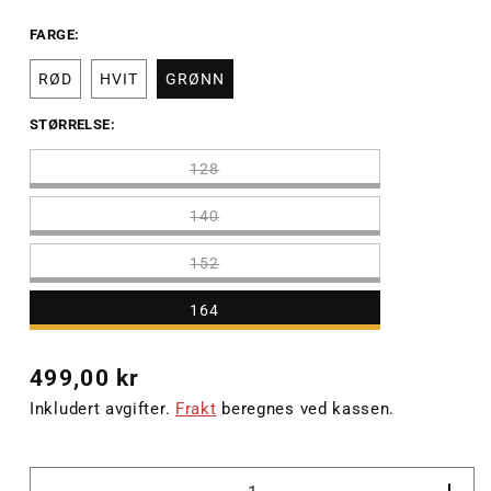
FARGE:
RØD
HVIT
GRØNN
STØRRELSE:
128
140
152
164
Vanlig
499,00 kr
pris
Inkludert avgifter.
Frakt
beregnes ved kassen.