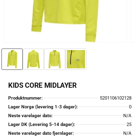
Åpne
Åp
medie
me
1
2
i
i
modal
mo
KIDS CORE MIDLAYER
Produktnummer:
5201106102128
Lager Norge (levering 1-3 dager):
0
Neste varelager dato:
N/A
Lager DK (Levering 5-14 dager):
25
Neste varelager dato fjernlager:
N/A