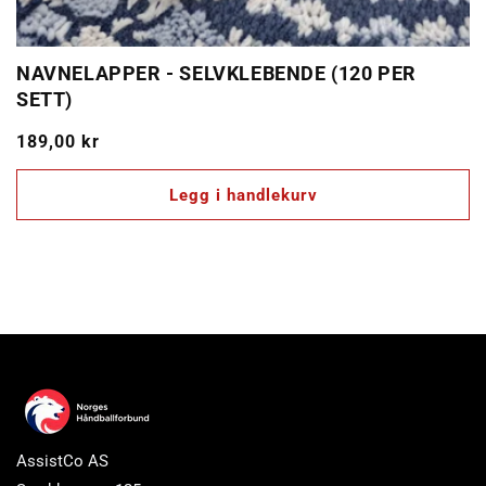
NAVNELAPPER - SELVKLEBENDE (120 PER
SETT)
Vanlig
189,00 kr
pris
Legg i handlekurv
AssistCo AS