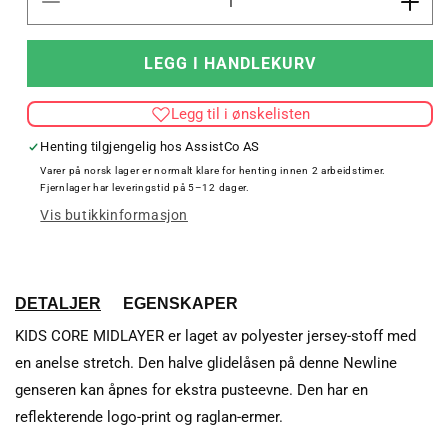
Senk
Øk
antallet
antal
for
for
LEGG I HANDLEKURV
KIDS
KID
CORE
COR
Legg til i ønskelisten
MIDLAYER
MID
Henting tilgjengelig hos
AssistCo AS
Varer på norsk lager er normalt klare for henting innen 2 arbeidstimer.
Fjernlager har leveringstid på 5–12 dager.
Vis butikkinformasjon
DETALJER
EGENSKAPER
KIDS CORE MIDLAYER er laget av polyester jersey-stoff med
en anelse stretch. Den halve glidelåsen på denne Newline
genseren kan åpnes for ekstra pusteevne. Den har en
reflekterende logo-print og raglan-ermer.