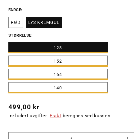
FARGE:
RØD
LYS KREMGUL
STØRRELSE:
128
152
164
140
Vanlig
499,00 kr
pris
Inkludert avgifter.
Frakt
beregnes ved kassen.