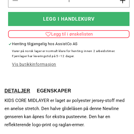
Senk
Øk
antallet
antal
for
for
LEGG I HANDLEKURV
KIDS
KID
CORE
COR
Legg til i ønskelisten
MIDLAYER
MID
Henting tilgjengelig hos
AssistCo AS
Varer på norsk lager er normalt klare for henting innen 2 arbeidstimer.
Fjernlager har leveringstid på 5–12 dager.
Vis butikkinformasjon
DETALJER
EGENSKAPER
KIDS CORE MIDLAYER er laget av polyester jersey-stoff med
en anelse stretch. Den halve glidelåsen på denne Newline
genseren kan åpnes for ekstra pusteevne. Den har en
reflekterende logo-print og raglan-ermer.