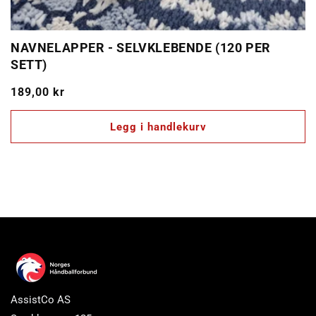
NAVNELAPPER - SELVKLEBENDE (120 PER
SETT)
Vanlig
189,00 kr
pris
Legg i handlekurv
AssistCo AS