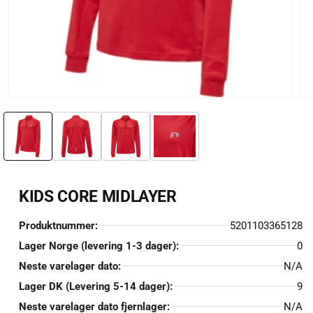
Åpne
Åp
medie
me
1
2
i
i
modal
mo
KIDS CORE MIDLAYER
Produktnummer:
5201103365128
Lager Norge (levering 1-3 dager):
0
Neste varelager dato:
N/A
Lager DK (Levering 5-14 dager):
9
Neste varelager dato fjernlager:
N/A