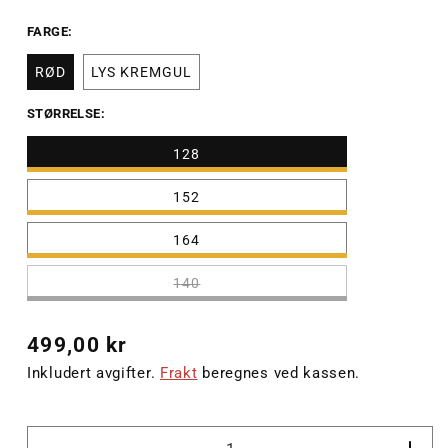
FARGE:
RØD
LYS KREMGUL
STØRRELSE:
128
152
164
140
Vanlig
499,00 kr
pris
Inkludert avgifter.
Frakt
beregnes ved kassen.