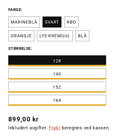
FARGE:
MARINEBLÅ
SVART
RØD
ORANSJE
LYS KREMGUL
BLÅ
STØRRELSE:
128
140
152
164
Vanlig
899,00 kr
pris
Inkludert avgifter.
Frakt
beregnes ved kassen.