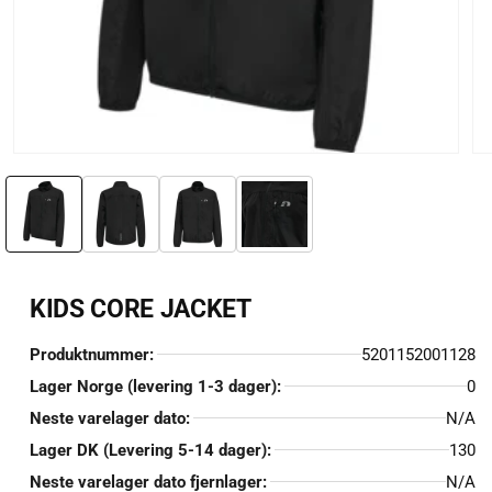
Åpne
Åp
medie
me
1
2
i
i
modal
mo
KIDS CORE JACKET
Produktnummer:
5201152001128
Lager Norge (levering 1-3 dager):
0
Neste varelager dato:
N/A
Lager DK (Levering 5-14 dager):
130
Neste varelager dato fjernlager:
N/A