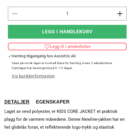
Senk
Øk
antallet
antal
for
for
LEGG I HANDLEKURV
KIDS
KID
CORE
COR
Legg til i ønskelisten
JACKET
JAC
Henting tilgjengelig hos
AssistCo AS
Varer på norsk lager er normalt klare for henting innen 2 arbeidstimer.
Fjernlager har leveringstid på 5–12 dager.
Vis butikkinformasjon
DETALJER
EGENSKAPER
Laget av vevd polyester, er KIDS CORE JACKET et praktisk
plagg for de varmere månedene. Denne Newline-jakken har en
hel glidelås foran, et reflekterende logo-trykk og elastisk