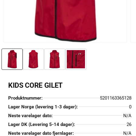
Åpne
Åp
medie
me
1
2
i
i
modal
mo
KIDS CORE GILET
Produktnummer:
5201163365128
Lager Norge (levering 1-3 dager):
0
Neste varelager dato:
N/A
Lager DK (Levering 5-14 dager):
26
Neste varelager dato fjernlager:
N/A