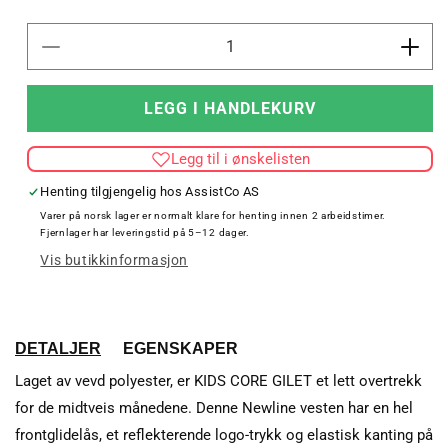
Senk
Øk
antallet
antal
for
for
LEGG I HANDLEKURV
KIDS
KID
CORE
COR
Legg til i ønskelisten
GILET
GIL
Henting tilgjengelig hos
AssistCo AS
Varer på norsk lager er normalt klare for henting innen 2 arbeidstimer.
Fjernlager har leveringstid på 5–12 dager.
Vis butikkinformasjon
DETALJER
EGENSKAPER
Laget av vevd polyester, er KIDS CORE GILET et lett overtrekk
for de midtveis månedene. Denne Newline vesten har en hel
frontglidelås, et reflekterende logo-trykk og elastisk kanting på