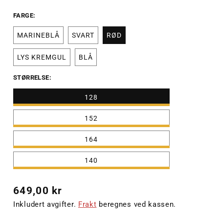
FARGE:
MARINEBLÅ
SVART
RØD
LYS KREMGUL
BLÅ
STØRRELSE:
128
152
164
140
Vanlig
649,00 kr
pris
Inkludert avgifter.
Frakt
beregnes ved kassen.