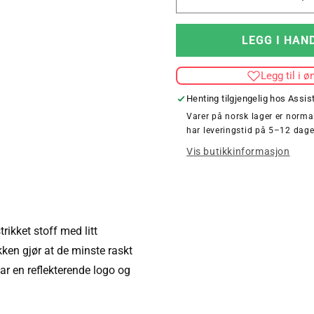
Senk
antallet
for
LEGG I HAN
KIDS
CORE
Legg til i ø
CROSS
JACKET
Henting tilgjengelig hos
Assis
Varer på norsk lager er normal
har leveringstid på 5–12 dage
Vis butikkinformasjon
ikket stoff med litt
kken gjør at de minste raskt
ar en reflekterende logo og