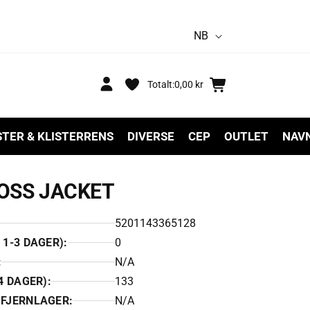
S
NB
p
r
Logg
Handlekurv
Totalt:
0,00 kr
inn
å
k
STER & KLISTERRENS
DIVERSE
CEP
OUTLET
NAV
ROSS JACKET
5201143365128
1-3 DAGER):
0
:
N/A
4 DAGER):
133
 FJERNLAGER:
N/A