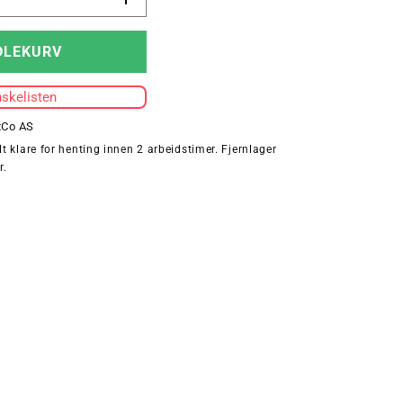
Øk
antallet
for
DLEKURV
KIDS
CORE
nskelisten
CROSS
JACKET
tCo AS
t klare for henting innen 2 arbeidstimer. Fjernlager
r.