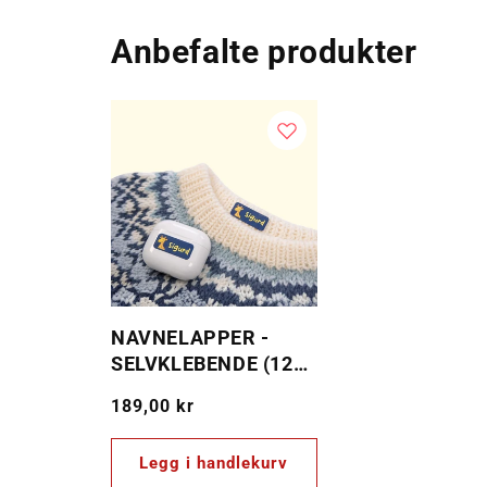
Anbefalte produkter
NAVNELAPPER -
SELVKLEBENDE (120
PER SETT)
Vanlig
189,00 kr
pris
Legg i handlekurv