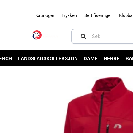
Gå videre
til
innholdet
Kataloger
Trykkeri
Sertifiseringer
Klubba
Søk
MERCH
LANDSLAGSKOLLEKSJON
DAME
HERRE
BA
Hopp til
produktinformasjon