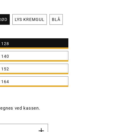
RØD
LYS KREMGUL
BLÅ
128
140
152
164
egnes ved kassen.