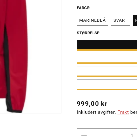
FARGE:
MARINEBLÅ
SVART
STØRRELSE:
Vanlig
999,00 kr
pris
Inkludert avgifter.
Frakt
ber