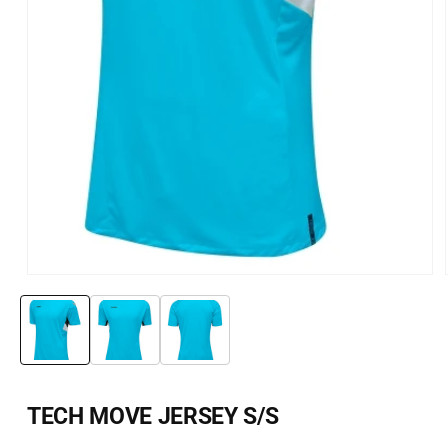
Öppna
mediet
1
i
i
modalfönster
TECH MOVE JERSEY S/S