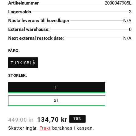
Artikelnummer
2000047905L
Lagersaldo
3
Nästa leverans till hovedlager
N/A
External warehouse:
0
Next external restock date:
N/A
FÄRG:
TURKISBLÅ
STORLEK:
L
XL
134,70 kr
449,00 kr
70%
Skatter ingår.
Frakt
beräknas i kassan.