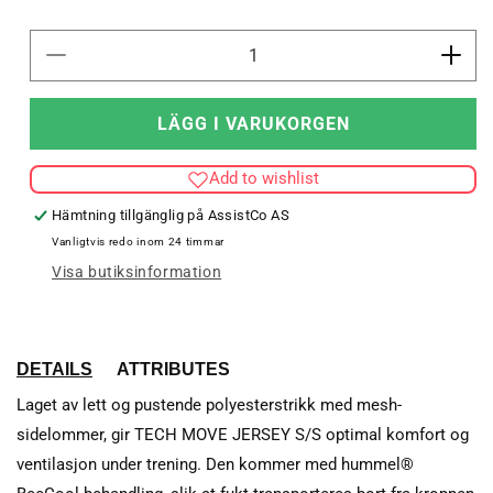
Minska
Öka
kvantitet
kvant
för
för
LÄGG I VARUKORGEN
TECH
TEC
MOVE
MOV
Add to wishlist
JERSEY
JER
S/S
S/S
Hämtning tillgänglig på
AssistCo AS
Vanligtvis redo inom 24 timmar
Visa butiksinformation
DETAILS
ATTRIBUTES
Laget av lett og pustende polyesterstrikk med mesh-
sidelommer, gir TECH MOVE JERSEY S/S optimal komfort og
ventilasjon under trening. Den kommer med hummel®