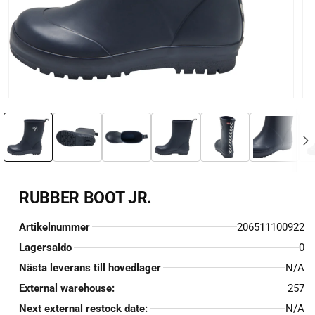
Öppna
Öp
mediet
me
1
2
i
i
modalfönster
mo
RUBBER BOOT JR.
Artikelnummer
206511100922
Lagersaldo
0
Nästa leverans till hovedlager
N/A
External warehouse:
257
Next external restock date:
N/A