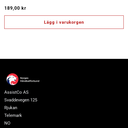
Ordinarie
189,00 kr
pris
Lägg i varukorgen
AssistCo AS
Svaddevegen 125
Rjukan
Telemark
NO