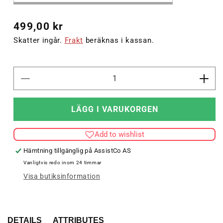
Ordinarie
499,00 kr
pris
Skatter ingår.
Frakt
beräknas i kassan.
Minska
Öka
kvantitet
kvant
för
för
LÄGG I VARUKORGEN
RUBBER
RUB
BOOT
BOO
Add to wishlist
JR.
JR.
Hämtning tillgänglig på
AssistCo AS
Vanligtvis redo inom 24 timmar
Visa butiksinformation
DETAILS
ATTRIBUTES