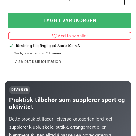
Minska
Öka
kvantitet
kvant
för
för
LÄGG I VARUKORGEN
NIPPEL
NIP
FÖR
FÖR
Add to wishlist
EL-
EL-
PUMP
PUM
Hämtning tillgänglig på
AssistCo AS
Vanligtvis redo inom 24 timmar
Visa butiksinformation
DIVERSE
Praktisk tilbehør som supplerer sport og
aktivitet
Dette produktet ligger i diverse-kategorien fordi det
supplerer klubb, skole, butikk, arrangement eller
hjemmebruk uten alltid å passe i én hovedkategori.