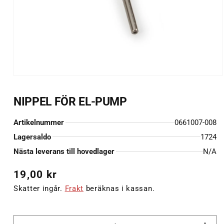
Öppna
mediet
1
NIPPEL FÖR EL-PUMP
i
modalfönster
Artikelnummer
0661007-008
Lagersaldo
1724
Nästa leverans till hovedlager
N/A
Ordinarie
19,00 kr
pris
Skatter ingår.
Frakt
beräknas i kassan.