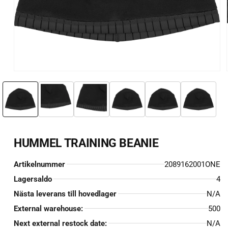
Öppna
mediet
1
i
i
modalfönster
HUMMEL TRAINING BEANIE
Artikelnummer
2089162001ONE
Lagersaldo
4
Nästa leverans till hovedlager
N/A
External warehouse:
500
Next external restock date:
N/A