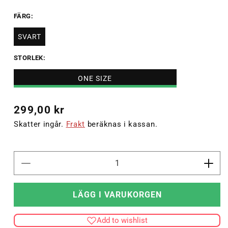
FÄRG:
SVART
STORLEK:
ONE SIZE
Ordinarie
299,00 kr
pris
Skatter ingår.
Frakt
beräknas i kassan.
Minska
Öka
kvantitet
kvant
för
för
LÄGG I VARUKORGEN
HUMMEL
HUM
TRAINING
TRA
Add to wishlist
BEANIE
BEA