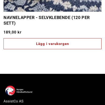
NAVNELAPPER - SELVKLEBENDE (120 PER
SETT)
Ordinarie
189,00 kr
pris
Lägg i varukorgen
AssistCo AS