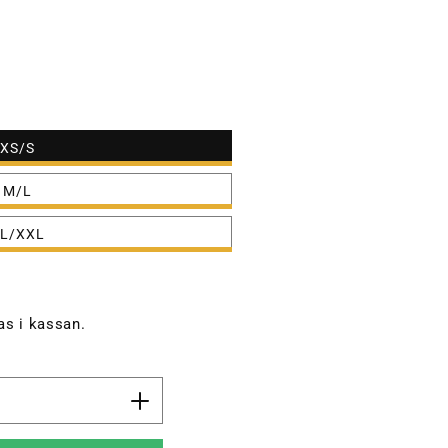
XS/S
M/L
L/XXL
s i kassan.
Öka
kvantitet