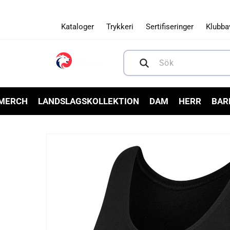
Gå vidare
till
innehåll
Kataloger
Trykkeri
Sertifiseringer
Klubba
Sök
 MERCH
LANDSLAGSKOLLEKTION
DAM
HERR
BAR
Gå vidare till
produktinformation