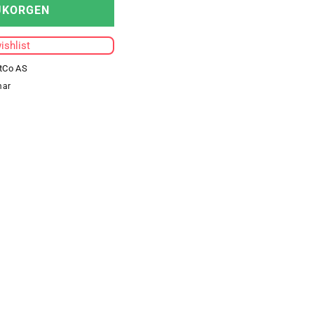
för
UKORGEN
HUMMEL
FIRST
ishlist
SEAMLESS
BRA
tCo AS
WOMEN
mar