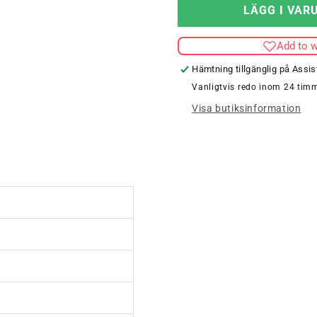
för
LÄGG I VAR
HUMMEL
FIRST
Add to w
SEAMLESS
BRA
Hämtning tillgänglig på
Assis
WOMEN
Vanligtvis redo inom 24 tim
Visa butiksinformation