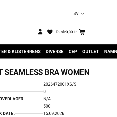
S
SV
p
r
Logga
Varukorg
Totalt:
0,00 kr
in
å
k
TER & KLISTERRENS
DIVERSE
CEP
OUTLET
NAMN
T SEAMLESS BRA WOMEN
2026472001XS/S
0
HOVEDLAGER
N/A
500
K DATE:
15.09.2026