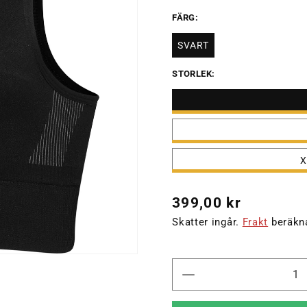
FÄRG:
SVART
STORLEK:
X
Ordinarie
399,00 kr
pris
Skatter ingår.
Frakt
beräkna
Minska
kvantitet