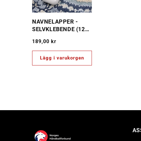
NAVNELAPPER -
SELVKLEBENDE (120
PER SETT)
Ordinarie
189,00 kr
pris
Lägg i varukorgen
AS