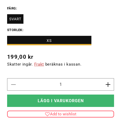
FÄRG:
SVART
STORLEK:
XS
Ordinarie
199,00 kr
pris
Skatter ingår.
Frakt
beräknas i kassan.
Minska
Öka
kvantitet
kvant
för
för
LÄGG I VARUKORGEN
hmlTE
hml
MAJA
MAJ
Add to wishlist
COTTON
COT