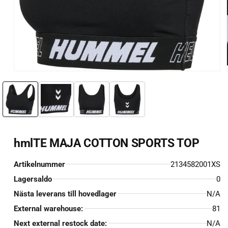
Öppna
mediet
1
i
i
modalfönster
hmlTE MAJA COTTON SPORTS TOP
Artikelnummer
2134582001XS
Lagersaldo
0
Nästa leverans till hovedlager
N/A
External warehouse:
81
Next external restock date:
N/A