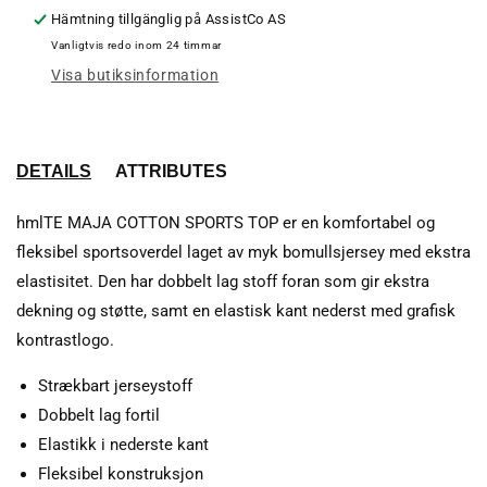
SPORTS
SPO
Hämtning tillgänglig på
AssistCo AS
TOP
TOP
Vanligtvis redo inom 24 timmar
Visa butiksinformation
DETAILS
ATTRIBUTES
hmlTE MAJA COTTON SPORTS TOP er en komfortabel og
fleksibel sportsoverdel laget av myk bomullsjersey med ekstra
elastisitet. Den har dobbelt lag stoff foran som gir ekstra
dekning og støtte, samt en elastisk kant nederst med grafisk
kontrastlogo.
Strækbart jerseystoff
Dobbelt lag fortil
Elastikk i nederste kant
Fleksibel konstruksjon