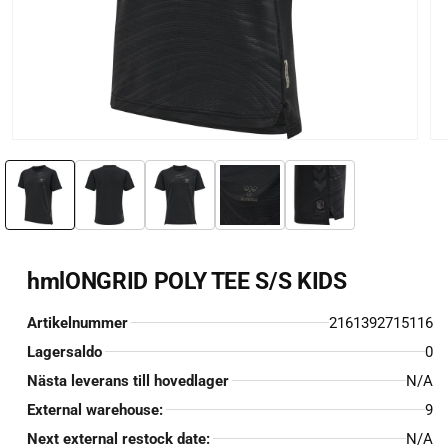
Öppna
Öp
mediet
me
1
2
i
i
modalfönster
mo
hmlONGRID POLY TEE S/S KIDS
Artikelnummer
2161392715116
Lagersaldo
0
Nästa leverans till hovedlager
N/A
External warehouse:
9
Next external restock date:
N/A