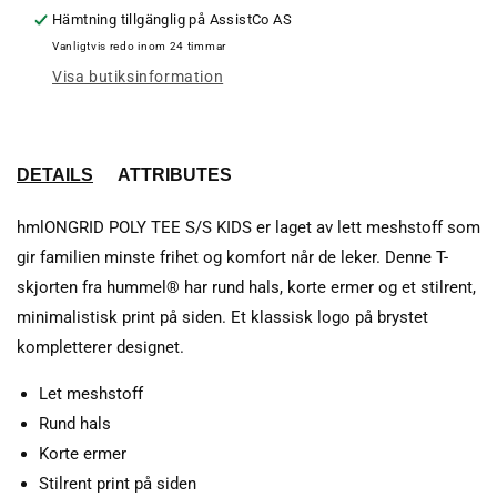
S/S
S/S
Hämtning tillgänglig på
AssistCo AS
KIDS
KID
Vanligtvis redo inom 24 timmar
Visa butiksinformation
DETAILS
ATTRIBUTES
hmlONGRID POLY TEE S/S KIDS er laget av lett meshstoff som
gir familien minste frihet og komfort når de leker. Denne T-
skjorten fra hummel® har rund hals, korte ermer og et stilrent,
minimalistisk print på siden. Et klassisk logo på brystet
kompletterer designet.
Let meshstoff
Rund hals
Korte ermer
Stilrent print på siden