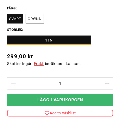
FÄRG:
SVART
GRØNN
STORLEK:
116
Ordinarie
299,00 kr
pris
Skatter ingår.
Frakt
beräknas i kassan.
Minska
Öka
kvantitet
kvant
för
för
LÄGG I VARUKORGEN
hmlONGRID
hml
POLY
POL
Add to wishlist
TEE
TEE