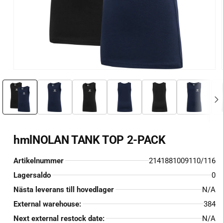
Öppna
mediet
1
i
i
modalfönster
hmlNOLAN TANK TOP 2-PACK
Artikelnummer
2141881009110/116
Lagersaldo
0
Nästa leverans till hovedlager
N/A
External warehouse:
384
Next external restock date:
N/A