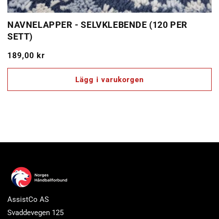
NAVNELAPPER - SELVKLEBENDE (120 PER
SETT)
Ordinarie
189,00 kr
pris
Lägg i varukorgen
AssistCo AS
Svaddevegen 125