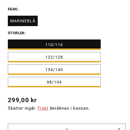
FÄRG:
MARINEBLÅ
STORLEK:
110/116
122/128
134/140
98/104
Ordinarie
299,00 kr
pris
Skatter ingår.
Frakt
beräknas i kassan.