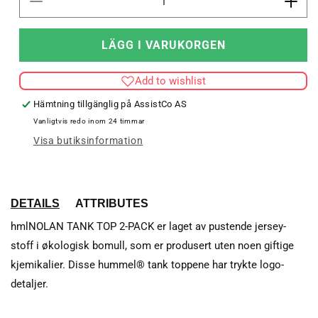
Minska
Öka
kvantitet
kvant
för
för
LÄGG I VARUKORGEN
hmlNOLAN
hml
TANK
TAN
Add to wishlist
TOP
TOP
2-
2-
Hämtning tillgänglig på
AssistCo AS
PACK
PAC
Vanligtvis redo inom 24 timmar
Visa butiksinformation
DETAILS
ATTRIBUTES
hmlNOLAN TANK TOP 2-PACK er laget av pustende jersey-
stoff i økologisk bomull, som er produsert uten noen giftige
kjemikalier. Disse hummel® tank toppene har trykte logo-
detaljer.