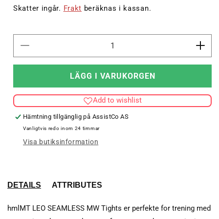
pris
Skatter ingår.
Frakt
beräknas i kassan.
Minska
Öka
kvantitet
kvant
för
för
LÄGG I VARUKORGEN
hmlMT
hml
LEO
LEO
Add to wishlist
SEAMLESS
SEA
MW
MW
Hämtning tillgänglig på
AssistCo AS
TIGHTS
TIG
Vanligtvis redo inom 24 timmar
Visa butiksinformation
DETAILS
ATTRIBUTES
hmlMT LEO SEAMLESS MW Tights er perfekte for trening med