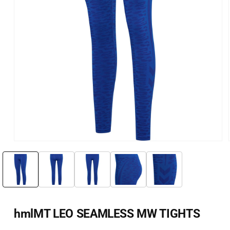
Öppna
mediet
1
i
i
modalfönster
hmlMT LEO SEAMLESS MW TIGHTS