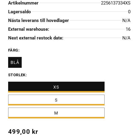
Artikelnummer
2256137334XS
Lagersaldo
0
Nästa leverans till hovedlager
N/A
External warehouse:
16
Next external restock date:
N/A
FÄRG:
BLÅ
STORLEK:
XS
S
M
Ordinarie
499,00 kr