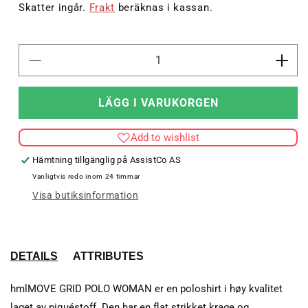
pris
Skatter ingår.
Frakt
beräknas i kassan.
Minska
Öka
kvantitet
kvant
för
för
LÄGG I VARUKORGEN
hmlMOVE
hml
GRID
GRI
Add to wishlist
POLO
POL
WOMAN
WO
Hämtning tillgänglig på
AssistCo AS
Vanligtvis redo inom 24 timmar
Visa butiksinformation
DETAILS
ATTRIBUTES
hmlMOVE GRID POLO WOMAN er en poloshirt i høy kvalitet
laget av piquéstoff. Den har en flat strikket krage og