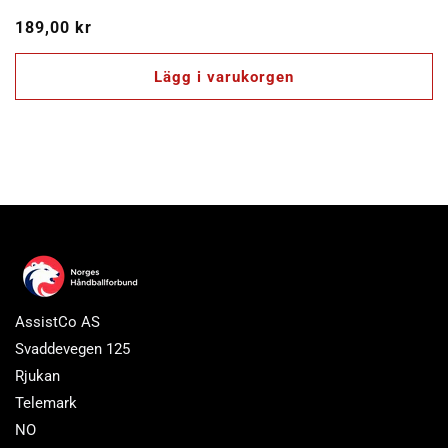
Ordinarie
189,00 kr
pris
Lägg i varukorgen
AssistCo AS
Svaddevegen 125
Rjukan
Telemark
NO