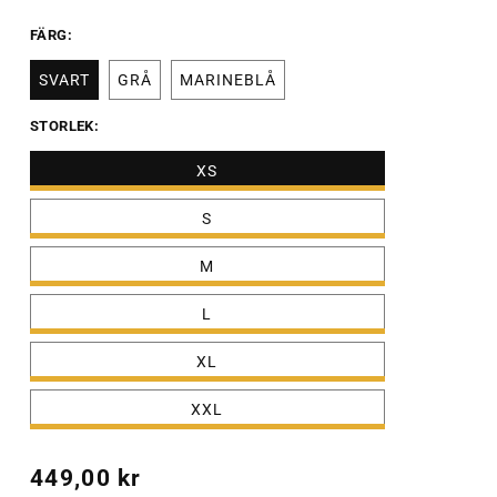
FÄRG:
SVART
GRÅ
MARINEBLÅ
STORLEK:
XS
S
M
L
XL
XXL
Ordinarie
449,00 kr