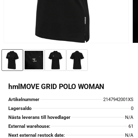
Öppna
Öp
mediet
me
1
2
i
i
modalfönster
mo
hmlMOVE GRID POLO WOMAN
Artikelnummer
2147942001XS
Lagersaldo
0
Nästa leverans till hovedlager
N/A
External warehouse:
61
Next external restock date:
N/A