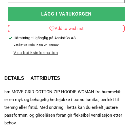
kvantitet
kvant
för
för
LÄGG I VARUKORGEN
hmlMOVE
hml
GRID
GRI
Add to wishlist
COT.
COT
ZIP
ZIP
Hämtning tillgänglig på
AssistCo AS
HOODIE
HOO
Vanligtvis redo inom 24 timmar
WOMAN
WO
Visa butiksinformation
DETAILS
ATTRIBUTES
hmlMOVE GRID COTTON ZIP HOODIE WOMAN fra hummel®
er en myk og behagelig hettejakke i bomullsmiks, perfekt til
trening eller fritid. Med snøring i hetta kan du enkelt justere
passformen, og glidelåsen foran gir fleksibel ventilasjon etter
behov.