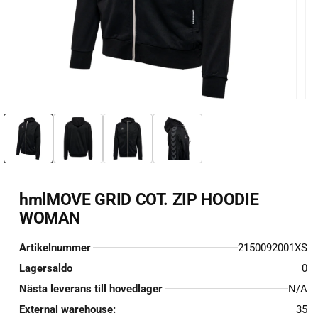
Öppna
Öp
mediet
me
1
2
i
i
modalfönster
mo
hmlMOVE GRID COT. ZIP HOODIE
WOMAN
Artikelnummer
2150092001XS
Lagersaldo
0
Nästa leverans till hovedlager
N/A
External warehouse:
35