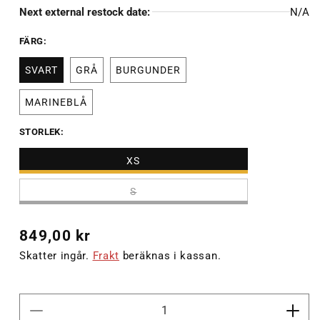
Next external restock date:
N/A
FÄRG:
SVART
GRÅ
BURGUNDER
MARINEBLÅ
STORLEK:
XS
S
Ordinarie
849,00 kr
pris
Skatter ingår.
Frakt
beräknas i kassan.
Minska
Öka