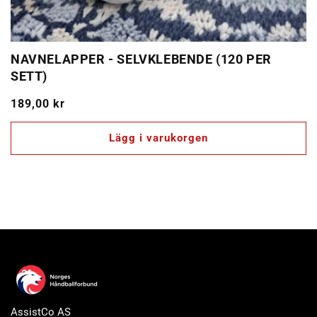
NAVNELAPPER - SELVKLEBENDE (120 PER
SETT)
Ordinarie
189,00 kr
pris
Lägg i varukorgen
AssistCo AS