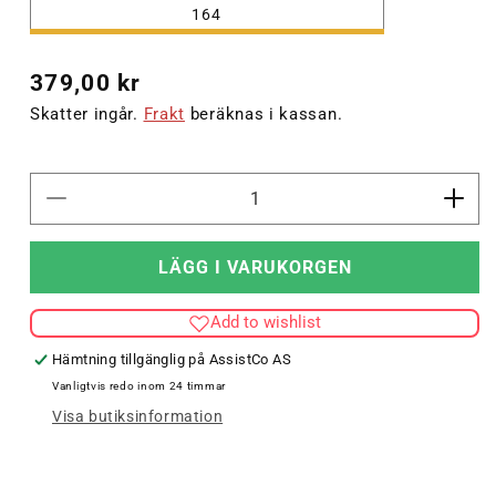
164
Ordinarie
379,00 kr
pris
Skatter ingår.
Frakt
beräknas i kassan.
Minska
Öka
kvantitet
kvant
för
för
LÄGG I VARUKORGEN
hmlLEAD
hml
2.0
2.0
Add to wishlist
TRAINING
TRA
SHORTS
SHO
Hämtning tillgänglig på
AssistCo AS
KIDS
KID
Vanligtvis redo inom 24 timmar
Visa butiksinformation