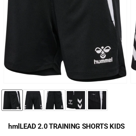
Öppna
Öp
mediet
me
1
2
i
i
modalfönster
mo
hmlLEAD 2.0 TRAINING SHORTS KIDS