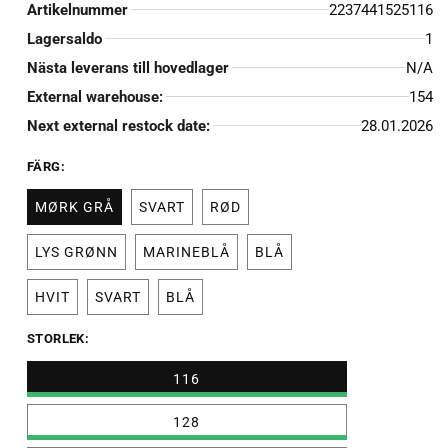
Artikelnummer
2237441525116
Lagersaldo
1
Nästa leverans till hovedlager
N/A
External warehouse:
154
Next external restock date:
28.01.2026
FÄRG:
MØRK GRÅ
SVART
RØD
LYS GRØNN
MARINEBLÅ
BLÅ
HVIT
SVART
BLÅ
Varianten
är
slutsåld
STORLEK:
eller
inte
116
tillgänglig
128