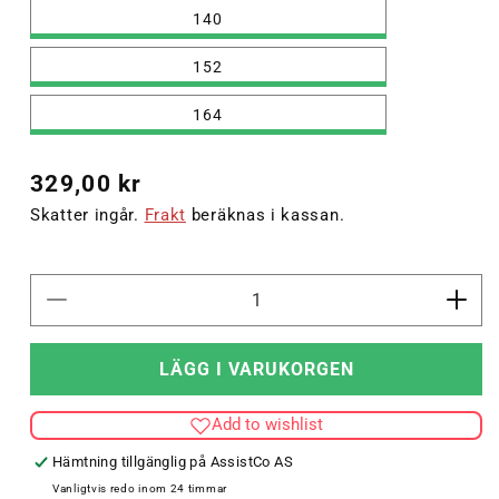
140
152
164
Ordinarie
329,00 kr
pris
Skatter ingår.
Frakt
beräknas i kassan.
Minska
Öka
kvantitet
kvant
för
för
LÄGG I VARUKORGEN
hmlLEAD
hml
2.0
2.0
Add to wishlist
SHORTS
SHO
KIDS
KID
Hämtning tillgänglig på
AssistCo AS
Vanligtvis redo inom 24 timmar