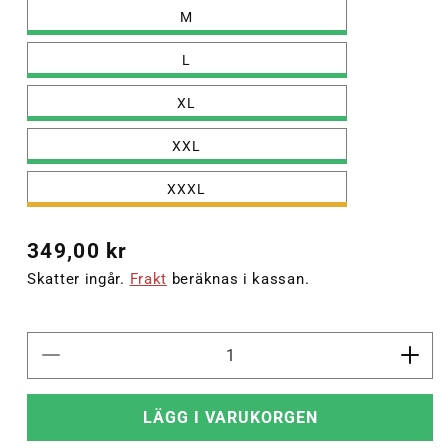
M
L
XL
XXL
XXXL
Ordinarie
349,00 kr
pris
Skatter ingår.
Frakt
beräknas i kassan.
Minska
Öka
kvantitet
kvant
för
för
LÄGG I VARUKORGEN
hmlLEAD
hml
2.0
2.0