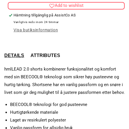
Add to wishlist
SHORTS
SHO
Hämtning tillgänglig på
AssistCo AS
Vanligtvis redo inom 24 timmar
Visa butiksinformation
DETAILS
ATTRIBUTES
hmlLEAD 2.0 shorts kombinerer funksjonalitet og komfort
med sin BEECOOL® teknologi som sikrer høy pusteevne og
hurtig tørking. Shortsene har en vanlig passform og en snøre i
livet som gir deg mulighet til å justere passformen etter behov.
BEECOOL® teknologi for god pusteevne
Hurtigtørkende materiale
Laget av resirkulert polyester
Vanlig passform for allsidig bruk