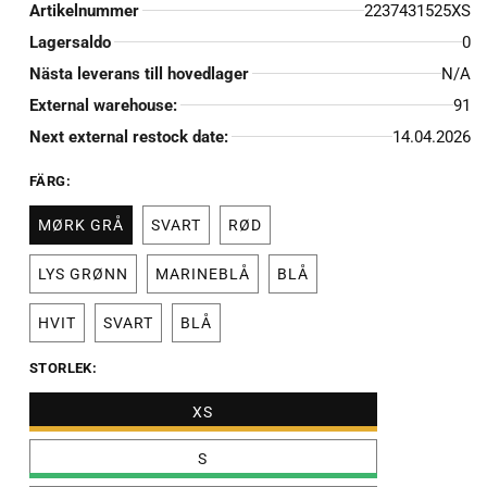
Artikelnummer
2237431525XS
Lagersaldo
0
Nästa leverans till hovedlager
N/A
External warehouse:
91
Next external restock date:
14.04.2026
FÄRG:
MØRK GRÅ
SVART
RØD
LYS GRØNN
MARINEBLÅ
BLÅ
HVIT
SVART
BLÅ
STORLEK:
XS
S